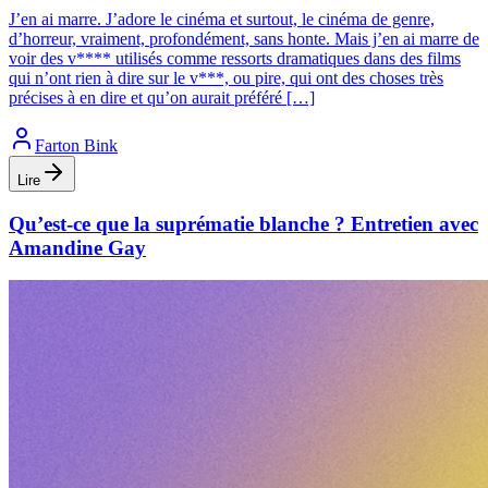
J’en ai marre. J’adore le cinéma et surtout, le cinéma de genre,
d’horreur, vraiment, profondément, sans honte. Mais j’en ai marre de
voir des v**** utilisés comme ressorts dramatiques dans des films
qui n’ont rien à dire sur le v***, ou pire, qui ont des choses très
précises à en dire et qu’on aurait préféré […]
Farton Bink
Lire
Qu’est-ce que la suprématie blanche ? Entretien avec
Amandine Gay