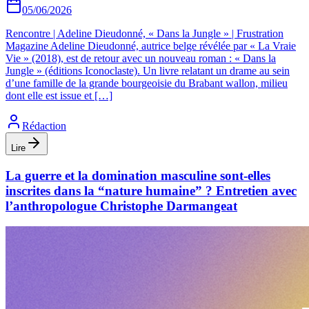
05/06/2026
Rencontre | Adeline Dieudonné, « Dans la Jungle » | Frustration
Magazine Adeline Dieudonné, autrice belge révélée par « La Vraie
Vie » (2018), est de retour avec un nouveau roman : « Dans la
Jungle » (éditions Iconoclaste). Un livre relatant un drame au sein
d’une famille de la grande bourgeoisie du Brabant wallon, milieu
dont elle est issue et […]
Rédaction
Lire
La guerre et la domination masculine sont-elles
inscrites dans la “nature humaine” ? Entretien avec
l’anthropologue Christophe Darmangeat