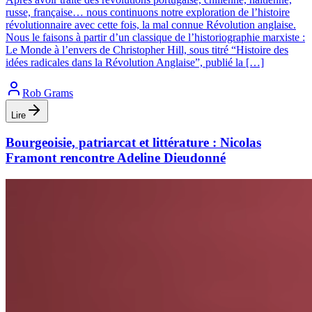
russe, française… nous continuons notre exploration de l’histoire
révolutionnaire avec cette fois, la mal connue Révolution anglaise.
Nous le faisons à partir d’un classique de l’historiographie marxiste :
Le Monde à l’envers de Christopher Hill, sous titré “Histoire des
idées radicales dans la Révolution Anglaise”, publié la […]
Rob Grams
Lire
Bourgeoisie, patriarcat et littérature : Nicolas
Framont rencontre Adeline Dieudonné