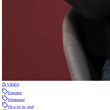
📺 VIDÉO
Entretien
Féminisme
On a vu, lu, joué