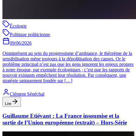
Écologie
Politique politicienne
09/06/2026
Omniprésent au sein du progressisme d’ambiance, le théorème de la
sensibilisation mène toujours à la dépolitisation des causes. Or le
problème principal n’est pas que les gens ignorent les enjeux propres
à notre époque, par exemple écologiques ; c’est que les rapports de
pouvoir existants empêchent leur résolution. Par conséquent, une
stratégie uniquement fondée sur […]
Clément Sénéchal
Lire
Guillaume Etiévant : La France insoumise et la
sortie de l’Union européenne (extrait) – Hors-Série