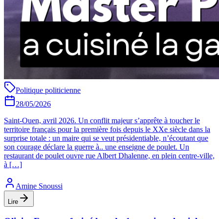
Politique politicienne
28/05/2026
Saint-Ouen, avril 2026. Un conflit majeur s’apprête à toucher le
territoire français pour la première fois depuis le XXe siècle dans la
surprise totale : un maire qui se veut présidentiable, n’écoutant que
son courage déclare la guerre à.. une enseigne de poulet. Un
restaurant de poulet ouvre rue Albert Dhalenne, en plein centre-ville,
à […]
Amine Snoussi
Lire