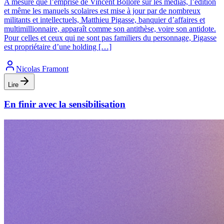
A mesure que l’emprise de Vincent Bolloré sur les médias, l’édition
et même les manuels scolaires est mise à jour par de nombreux
militants et intellectuels, Matthieu Pigasse, banquier d’affaires et
multimillionnaire, apparaît comme son antithèse, voire son antidote.
Pour celles et ceux qui ne sont pas familiers du personnage, Pigasse
est propriétaire d’une holding […]
Nicolas Framont
Lire
En finir avec la sensibilisation