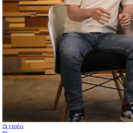
📺 VIDÉO