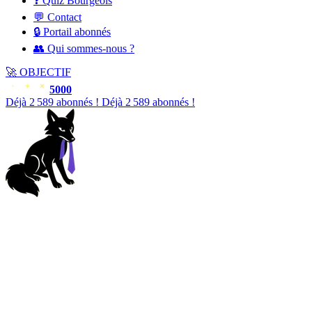
❓ Quiz Bourgeois
💬 Contact
🔒 Portail abonnés
👥 Qui sommes-nous ?
🚀
OBJECTIF
5000
Déjà
2 589
abonnés !
Déjà
2 589
abonnés !