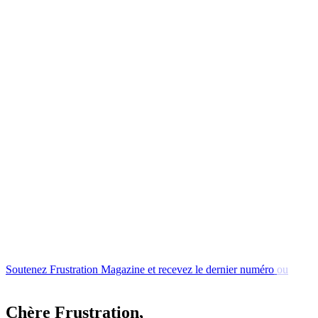
Soutenez
Frustration
Magazine
et
recevez
le
dernier
numéro
ou
l'un
de
nos
Chère Frustration,