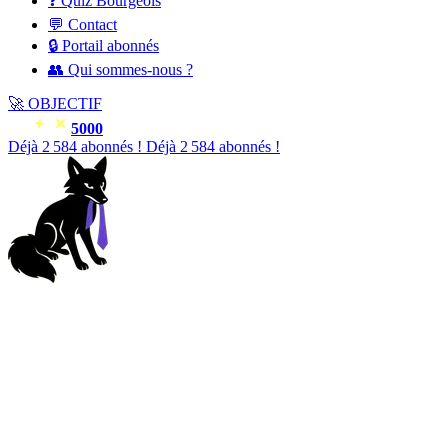
❓ Quiz Bourgeois
💬 Contact
🔒 Portail abonnés
👥 Qui sommes-nous ?
🚀
OBJECTIF
5000
Déjà
2 586
abonnés !
Déjà
2 586
abonnés !