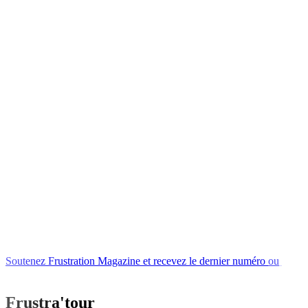
Soutenez
Frustration
Magazine
et
recevez
le
dernier
numéro
ou
l'un
de
nos
livres
Frustra'tour