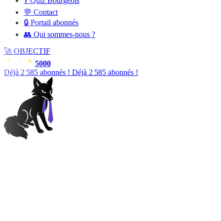
❓ Quiz Bourgeois
💬 Contact
🔒 Portail abonnés
👥 Qui sommes-nous ?
🚀
OBJECTIF
5000
Déjà
2 587
abonnés !
Déjà
2 587
abonnés !