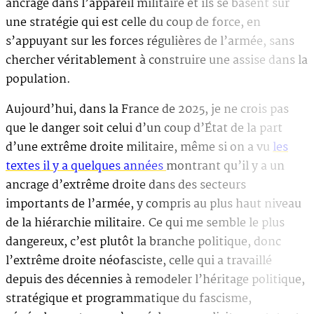
ancrage dans l’appareil militaire et ils se basent sur
une stratégie qui est celle du coup de force, en
s’appuyant sur les forces régulières de l’armée, sans
chercher véritablement à construire une assise dans la
population.
Aujourd’hui, dans la France de 2025, je ne crois pas
que le danger soit celui d’un coup d’État de la part
d’une extrême droite militaire, même si on a vu
les
textes il y a quelques années
montrant qu’il y a un
ancrage d’extrême droite dans des secteurs
importants de l’armée, y compris au plus haut niveau
de la hiérarchie militaire. Ce qui me semble le plus
dangereux, c’est plutôt la branche politique, donc
l’extrême droite néofasciste, celle qui a travaillé
depuis des décennies à remodeler l’héritage politique,
stratégique et programmatique du fascisme,