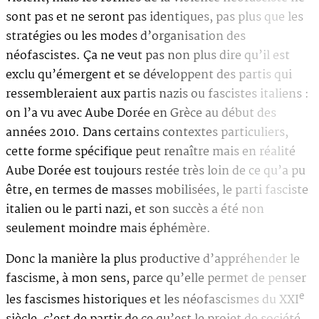
sont pas et ne seront pas identiques, pas plus que les
stratégies ou les modes d’organisation des
néofascistes. Ça ne veut pas non plus dire qu’il est
exclu qu’émergent et se développent des partis qui
ressembleraient aux partis nazis ou fascistes italiens :
on l’a vu avec Aube Dorée en Grèce au début des
années 2010. Dans certains contextes particuliers,
cette forme spécifique peut renaître mais en réalité
Aube Dorée est toujours restée très loin de ce qu’a pu
être, en termes de masses mobilisées, le parti fasciste
italien ou le parti nazi, et son succès a été non
seulement moindre mais éphémère.
Donc la manière la plus productive d’appréhender le
fascisme, à mon sens, parce qu’elle permet de penser
e
les fascismes historiques et les néofascismes du XXI