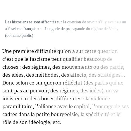
Les historiens se sont affrontés sur la question de savoir s’il y avait eu un
« fascisme français ». – Imagerie de propagande du régime de Vichy
(domaine public)
Une première difficulté qu’on a sur cette question
c’est que le fascisme peut qualifier beaucoup de
choses : des régimes, des mouvements ou des partis,
des idées, des méthodes, des affects, des stratégies…
Donc selon ce sur quoi on réfléchit (des partis qui ne
sont pas au pouvoir, des régimes, des idées), on va
insister sur des choses différentes : la violence
paramilitaire, l’alliance avec le capital, l’ancrage de ses
cadres dans la petite bourgeoisie, la spécificité et le
rôle de son idéologie, etc.