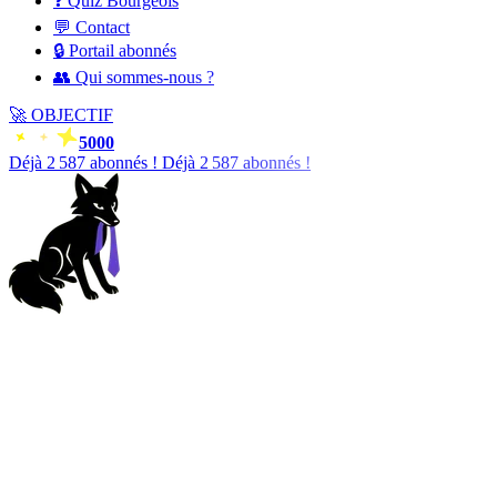
❓ Quiz Bourgeois
💬 Contact
🔒 Portail abonnés
👥 Qui sommes-nous ?
🚀
OBJECTIF
5000
Déjà
2 588
abonnés !
Déjà
2 588
abonnés !