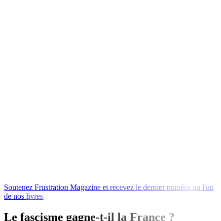
Soutenez
Frustration
Magazine
et
recevez
le
dernier
numéro
ou
l'un
de
nos
livres
en
échange
!
Le fascisme gagne-t-il la France ?