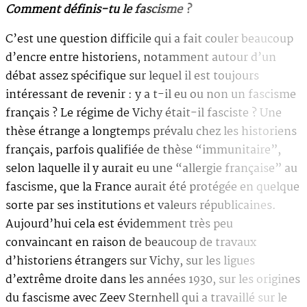
Comment définis-tu le fascisme ?
C’est une question difficile qui a fait couler beaucoup
d’encre entre historiens, notamment autour d’un
débat assez spécifique sur lequel il est toujours
intéressant de revenir : y a t-il eu ou non un fascisme
français ? Le régime de Vichy était-il fasciste ? Une
thèse étrange a longtemps prévalu chez les historiens
français, parfois qualifiée de thèse “immunitaire”,
selon laquelle il y aurait eu une “allergie française” au
fascisme, que la France aurait été protégée en quelque
sorte par ses institutions et valeurs républicaines.
Aujourd’hui cela est évidemment très peu
convaincant en raison de beaucoup de travaux
d’historiens étrangers sur Vichy, sur les ligues
d’extrême droite dans les années 1930, sur les origines
du fascisme avec Zeev Sternhell qui a travaillé sur le