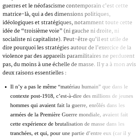
guerres et le néofascisme contemporain c’est cette
matrice-là, qui a des dimensions politiques,
idéologiques et stratégiques, notamment toute cette
idée de “troisième voie” (ni gauche ni droite, ni
socialiste ni capitaliste). Peut-être qu’il est utile de
dire pourquoi les stratégies autour de l’exercice de la
violence par des appareils paramilitaires ne perdurent
pas, du moins à une échelle de masse. Il y a à mon avis
deux raisons essentielles :
Il n’y a pas le même “matériau humain” que dans le
contexte post-1918, c’est-à-dire des millions de jeunes
hommes qui avaient fait la guerre, enrôlés dans les
armées de la Première Guerre mondiale, avaient fait
cette expérience de brutalisation de masse dans les
tranchées, et qui, pour une partie d’entre eux (car il y