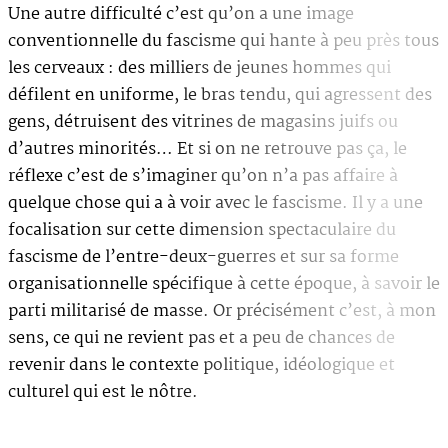
Une autre difficulté c’est qu’on a une image
conventionnelle du fascisme qui hante à peu près tous
les cerveaux : des milliers de jeunes hommes qui
défilent en uniforme, le bras tendu, qui agressent des
gens, détruisent des vitrines de magasins juifs ou
d’autres minorités… Et si on ne retrouve pas ça, le
réflexe c’est de s’imaginer qu’on n’a pas affaire à
quelque chose qui a à voir avec le fascisme. Il y a une
focalisation sur cette dimension spectaculaire du
fascisme de l’entre-deux-guerres et sur sa forme
organisationnelle spécifique à cette époque, à savoir le
parti militarisé de masse. Or précisément c’est, à mon
sens, ce qui ne revient pas et a peu de chances de
revenir dans le contexte politique, idéologique et
culturel qui est le nôtre.