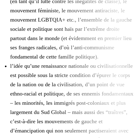
(en tant qu’il lutte contre les inégalités de classe), le
mouvement féministe, le mouvement antiraciste, le
mouvement LGBTQIA+ etc., l’ensemble de la gauche
sociale et politique sont haïs par l’extrême droite
partout dans le monde (et évidemment en premier lieu
ses franges radicales, d’où l’anti-communisme
fondamental de cette famille politique).
l’idée qu’une renaissance nationale ou civilisationnelle
est possible sous la stricte condition d’épurer le corps
de la nation ou de la civilisation, d’un point de vue
ethno-racial et politique, de ses ennemis fondamentaux
– les minorités, les immigrés post-coloniaux et plus
largement du Sud Global – mais aussi des “traîtres”,
c’est-à-dire les mouvements de gauche et
d’émancipation qui non seulement pactiseraient avec