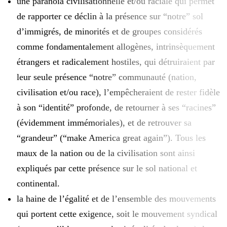
une paranoïa civilisationnelle et/ou raciale qui permet
de rapporter ce déclin à la présence sur “notre” sol
d’immigrés, de minorités et de groupes considérés
comme fondamentalement allogènes, intrinsèquement
étrangers et radicalement hostiles, qui détruiraient par
leur seule présence “notre” communauté (nation,
civilisation et/ou race), l’empêcheraient de rester fidèle
à son “identité” profonde, de retourner à ses “racines”
(évidemment immémoriales), et de retrouver sa
“grandeur” (“make America great again”). Tous les
maux de la nation ou de la civilisation sont ainsi
expliqués par cette présence sur le sol national et
continental.
la haine de l’égalité et de l’ensemble des mouvements
qui portent cette exigence, soit le mouvement syndical