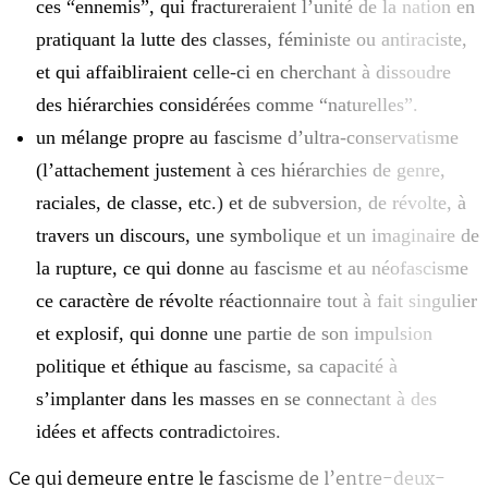
ces “ennemis”, qui fractureraient l’unité de la nation en
pratiquant la lutte des classes, féministe ou antiraciste,
et qui affaibliraient celle-ci en cherchant à dissoudre
des hiérarchies considérées comme “naturelles”.
un mélange propre au fascisme d’ultra-conservatisme
(l’attachement justement à ces hiérarchies de genre,
raciales, de classe, etc.) et de subversion, de révolte, à
travers un discours, une symbolique et un imaginaire de
la rupture, ce qui donne au fascisme et au néofascisme
ce caractère de révolte réactionnaire tout à fait singulier
et explosif, qui donne une partie de son impulsion
politique et éthique au fascisme, sa capacité à
s’implanter dans les masses en se connectant à des
idées et affects contradictoires.
Ce qui demeure entre le fascisme de l’entre-deux-