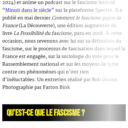
2024) et anime un podcast sur le fascisme intitulé
“
Minuit dans le siècle
” sur la plateforme Spectre. Il a
publié en mai dernier
Comment le fascisme gagne la
France
(La Découverte), une édition augmentée du
livre
La Possibilité du fascisme
, paru en 2018. À cette
occasion, nous revenons avec lui sur sa définition du
fascisme, sur le processus de fascisation dans lequel la
France est engagée, sur la sociologie du vote pour le
Rassemblement national et sur les moyens de lutte
contre ces phénomènes qui n’ont rien
d’inéluctables. Un entretien réalisé par Rob Grams.
Photographie par Farton Bink
QU’EST-CE QUE LE FASCISME ?