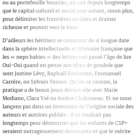
ou au portefeuille boursier, on sait depuis longtemps
que le capital culturel et social joue autant, sinon plus,
pour délimiter les frontières sociales et drainer
richesse et pouvoir vers le haut.
D’ailleurs les héritiers se comptent de si longue date
dans la sphère intellectuelle et littéraire française que
les « nepo babies » des lettres ont passé l’âge de lire
Oui-Oui quand on pense aux têtes de gondole que
sont Justine Lévy, Raphaël Enthoven, Emmanuel
Carrère, ou Sylvain Tesson. Qu’on se rassure, la
pratique a de beaux jours devant elle avec Marie
Modiano, Clara Ysé ou Ambre Chalumeau. Et ne nous
lançons pas dans un inventaire de l’origine sociale des
auteurs et autrices publiés : il ne faudrait pas
longtemps pour démontrer que les enfants de CSP+
seraient outrageusement dominants et que le mérite