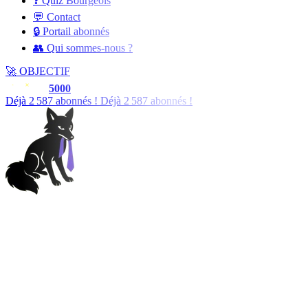
❓ Quiz Bourgeois
💬 Contact
🔒 Portail abonnés
👥 Qui sommes-nous ?
🚀
OBJECTIF
5000
Déjà
2 588
abonnés !
Déjà
2 588
abonnés !