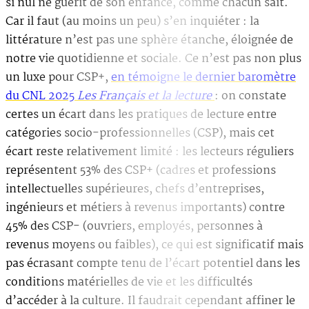
si nul ne guérit de son enfance, comme chacun sait.
Car il faut (au moins un peu) s’en inquiéter : la
littérature n’est pas une sphère étanche, éloignée de
notre vie quotidienne et sociale. Ce n’est pas non plus
un luxe pour CSP+,
en témoigne le dernier baromètre
du CNL 2025
Les Français et la lecture
: on constate
certes un écart dans les pratiques de lecture entre
catégories socio-professionnelles (CSP), mais cet
écart reste relativement limité : les lecteurs réguliers
représentent 53% des CSP+ (cadres et professions
intellectuelles supérieures, chefs d’entreprises,
ingénieurs et métiers à revenus importants) contre
45% des CSP- (ouvriers, employés, personnes à
revenus moyens ou faibles), ce qui est significatif mais
pas écrasant compte tenu de l’écart potentiel dans les
conditions matérielles de vie et les difficultés
d’accéder à la culture. Il faudrait cependant affiner le