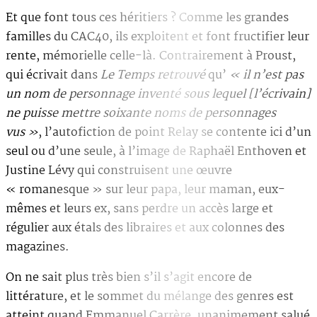
Et que font tous ces héritiers ? Comme les grandes
familles du CAC40, ils exploitent et font fructifier leur
rente, mémorielle celle-là. Contrairement à Proust,
qui écrivait dans
Le Temps retrouvé
qu’
« il n’est pas
un nom de personnage inventé sous lequel [l’écrivain]
ne puisse mettre soixante noms de personnages
vus »
, l’autofiction de point Relay se contente ici d’un
seul ou d’une seule, à l’image de Raphaël Enthoven et
Justine Lévy qui construisent une œuvre
« romanesque » sur leur papa, leur maman, eux-
mêmes et leurs ex, sans perdre un accès large et
régulier aux étals des libraires et aux colonnes des
magazines.
On ne sait plus très bien s’il s’agit encore de
littérature, et le sommet du mélange des genres est
atteint quand Emmanuel Carrère, unanimement salué