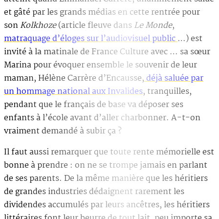
et gâté par les grands médias en cette rentrée pour
son
Kolkhoze
(article fleuve dans
Le Monde
,
matraquage d’éloges sur l’audiovisuel public
…) est
invité à la matinale de France Culture avec … sa sœur
Marina pour évoquer ensemble le souvenir de leur
maman, Hélène Carrère d’Encausse,
déjà saluée par
un hommage national aux Invalides
, tranquilles,
pendant que le français de base va déposer ses
enfants à l’école avant d’aller charbonner. A-t-on
vraiment demandé à subir ça ?
Il faut aussi remarquer que toute rente mémorielle est
bonne à prendre : on ne se trompe jamais en parlant
de ses parents. De la même manière que les héritiers
de grandes industries dédaignent rarement les
dividendes accumulés par leurs ancêtres, les héritiers
littéraires font leur beurre de tout lait, peu importe sa