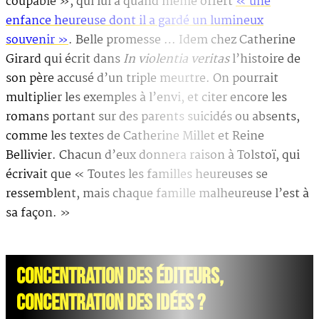
coupable », qui lui a quand même offert
« une
enfance heureuse dont il a gardé un lumineux
souvenir »
. Belle promesse … Idem chez Catherine
Girard qui écrit dans
In violentia veritas
l’histoire de
son père accusé d’un triple meurtre. On pourrait
multiplier les exemples à l’envi, et citer encore les
romans portant sur des parents suicidés ou absents,
comme les textes de Catherine Millet et Reine
Bellivier. Chacun d’eux donnera raison à Tolstoï, qui
écrivait que « Toutes les familles heureuses se
ressemblent, mais chaque famille malheureuse l’est à
sa façon. »
CONCENTRATION DES ÉDITEURS,
CONCENTRATION DES IDÉES ?