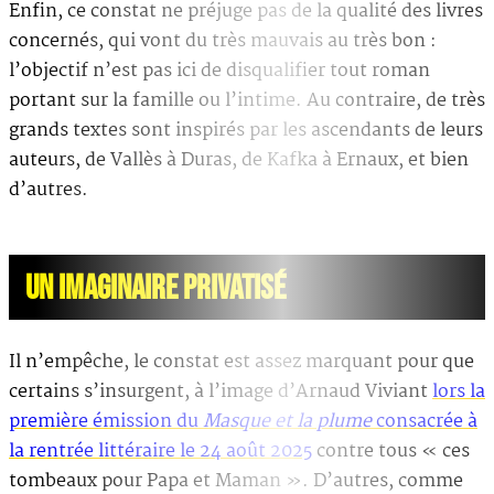
Enfin, ce constat ne préjuge pas de la qualité des livres
concernés, qui vont du très mauvais au très bon :
l’objectif n’est pas ici de disqualifier tout roman
portant sur la famille ou l’intime. Au contraire, de très
grands textes sont inspirés par les ascendants de leurs
auteurs, de Vallès à Duras, de Kafka à Ernaux, et bien
d’autres.
UN IMAGINAIRE PRIVATISÉ
Il n’empêche, le constat est assez marquant pour que
certains s’insurgent, à l’image d’Arnaud Viviant
lors la
première émission du
Masque et la plume
consacrée à
la rentrée littéraire le 24 août 2025
contre tous « ces
tombeaux pour Papa et Maman ». D’autres, comme