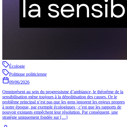
Écologie
Politique politicienne
09/06/2026
Omniprésent au sein du progressisme d’ambiance, le théorème de la
sensibilisation mène toujours à la dépolitisation des causes. Or le
problème principal n’est pas que les gens ignorent les enjeux propres
à notre époque, par exemple écologiques ; c’est que les rapports de
pouvoir existants empêchent leur résolution. Par conséquent, une
stratégie uniquement fondée sur […]