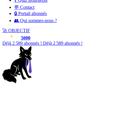
❓ Quiz Bourgeois
💬 Contact
🔒 Portail abonnés
👥 Qui sommes-nous ?
🚀
OBJECTIF
5000
Déjà
2 589
abonnés !
Déjà
2 589
abonnés !