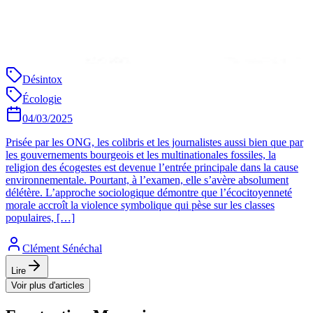
Désintox
Écologie
04/03/2025
Prisée par les ONG, les colibris et les journalistes aussi bien que par
les gouvernements bourgeois et les multinationales fossiles, la
religion des écogestes est devenue l’entrée principale dans la cause
environnementale. Pourtant, à l’examen, elle s’avère absolument
délétère. L’approche sociologique démontre que l’écocitoyenneté
morale accroît la violence symbolique qui pèse sur les classes
populaires, […]
Clément Sénéchal
Lire
Voir plus d'articles