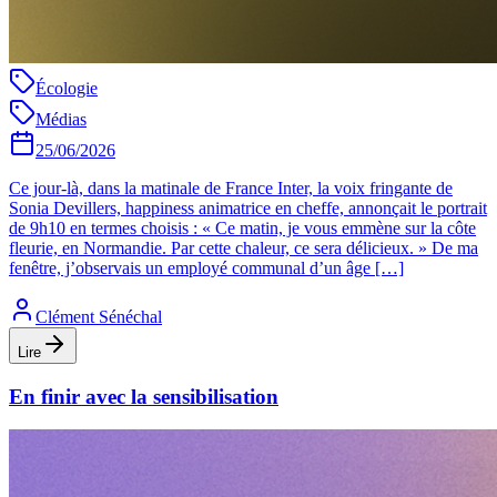
Écologie
Médias
25/06/2026
Ce jour-là, dans la matinale de France Inter, la voix fringante de
Sonia Devillers, happiness animatrice en cheffe, annonçait le portrait
de 9h10 en termes choisis : « Ce matin, je vous emmène sur la côte
fleurie, en Normandie. Par cette chaleur, ce sera délicieux. » De ma
fenêtre, j’observais un employé communal d’un âge […]
Clément Sénéchal
Lire
En finir avec la sensibilisation