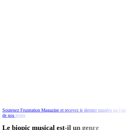
Soutenez
Frustration
Magazine
et
recevez
le
dernier
numéro
ou
l'un
de
nos
livres
en
échange
!
Le biopic musical est-il un genre