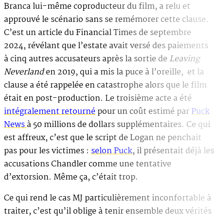
Branca lui-même coproducteur du film, a relu et
approuvé le scénario sans se remémorer cette clause.
C’est un article du Financial Times de septembre
2024, révélant que l’estate avait versé des paiements
à cinq autres accusateurs après la sortie de
Leaving
Neverland
en 2019, qui a mis la puce à l’oreille, et la
clause a été rappelée en catastrophe alors que le film
était en post-production. Le troisième acte a été
intégralement retourné
pour un coût estimé par
Puck
News
à 50 millions de dollars supplémentaires. Ce qui
est affreux, c’est que le script de Logan ne penchait
pas pour les victimes :
selon Puck
, il présentait déjà les
accusations Chandler comme une tentative
d’extorsion. Même ça, c’était trop.
Ce qui rend le cas MJ particulièrement inconfortable à
traiter, c’est qu’il oblige à tenir ensemble deux vérités