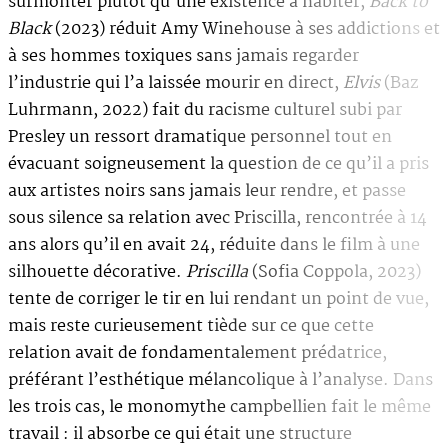
surmonter plutôt qu’une existence à habiter,
Back to
Black
(2023) réduit Amy Winehouse à ses addictions et
à ses hommes toxiques sans jamais regarder
l’industrie qui l’a laissée mourir en direct,
Elvis
(Baz
Luhrmann, 2022) fait du racisme culturel subi par
Presley un ressort dramatique personnel tout en
évacuant soigneusement la question de ce qu’il a pris
aux artistes noirs sans jamais leur rendre, et passe
sous silence sa relation avec Priscilla, rencontrée à 14
ans alors qu’il en avait 24, réduite dans le film à une
silhouette décorative.
Priscilla
(Sofia Coppola, 2023)
tente de corriger le tir en lui rendant un point de vue,
mais reste curieusement tiède sur ce que cette
relation avait de fondamentalement prédatrice,
préférant l’esthétique mélancolique à l’analyse. Dans
les trois cas, le monomythe campbellien fait le même
travail : il absorbe ce qui était une structure