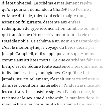
d’être universel.
Le schéma est tellement répété
qu’on pourrait demander à ChatGPT de l’écrire :
enfance difficile, talent qui éclot malgré tout,
ascension fulgurante, descente aux enfers,
rédemption du type réconciliation familiale ou mort
qui transforme rétrospectivement toute la vie en
tragédie noble. Ce schéma a un nom en narratologie :
c’est le monomythe, le voyage du héros décrit par
Joseph Campbell, et il s’applique aux super-héros
comme aux artistes morts. Ce que ce schéma fait très
bien, c’est de réduire toute existence à ses dimensions
individuelles et psychologiques. Ce qu’il ne fait
jamais, structurellement, c’est situer cette existence
dans ses conditions matérielles : l’industrie musicale,
les contrats d’exclusivité signés à l’adolescence, le
racisme et le sexisme du showbiz, la manière dont le
marché broie les corps qu’il a lui-même fabriqués. La