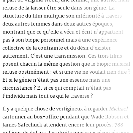
il part de Virginia Woolf, une femme, une autrice mais
refuse de la laisser être seule dans son génie. La
structure du film multiplie son intériorité à travers
deux autres femmes dans deux autres époques,
montrant que ce qu’elle a vécu et écrit n’appartient
pas à son biopic personnel mais à une expérience
collective de la contrainte et du désir d’exister
autrement. C’est une transmission. Ces trois films
posent chacun la même question que le biopic musical
refuse obstinément : et si une vie ne voulait rien dire ?
Et si le génie n’était pas une essence mais une
circonstance ? Et si ce qui comptait n’était pas
l’individu mais tout ce qui le traverse ?
Il y a quelque chose de vertigineux à regarder
Michael
cartonner au box-office pendant que Wade Robson et
James Safechuck attendent encore leur procès. 788