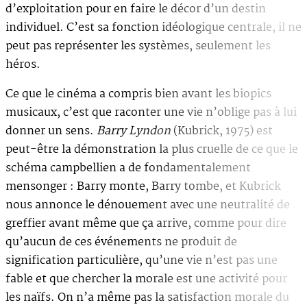
d’exploitation pour en faire le décor d’un destin
individuel. C’est sa fonction idéologique centrale, il ne
peut pas représenter les systèmes, seulement les
héros.
Ce que le cinéma a compris bien avant les biopics
musicaux, c’est que raconter une vie n’oblige pas à lui
donner un sens.
Barry Lyndon
(Kubrick, 1975) est
peut-être la démonstration la plus cruelle de ce que le
schéma campbellien a de fondamentalement
mensonger : Barry monte, Barry tombe, et Kubrick
nous annonce le dénouement avec une neutralité de
greffier avant même que ça arrive, comme pour dire
qu’aucun de ces événements ne produit de
signification particulière, qu’une vie n’est pas une
fable et que chercher la morale est une activité pour
les naïfs. On n’a même pas la satisfaction morale du