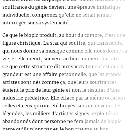
souffrance du génie devient une épreuve initiatique
individuelle, comprenez qu’elle ne serait jamais
interrogée sur sa systémicité.
Ce que le biopic produit, au bout du compte, c’est une
figure christique. La star qui souffre, qui transcende,
qui nous donne sa musique comme elle nous donne sa
vie, et elle meurt, souvent au bon moment narratif.
Ce que cette structure dit aux spectateurs c’est que la
grandeur est une affaire personnelle, que les grands
artistes sont nés comme ça, que leurs souffrances
étaient le prix de leur génie et non le résultat d’une
industrie prédatrice. Elle efface par la même occasion
celles et ceux qui ont été broyés sans en devenir des
légendes, les milliers d’artistes signés, exploités et
abandonnés dont personne ne fera jamais de biopic
parce qu’ils n’ont pas eu le bon trauma au bon