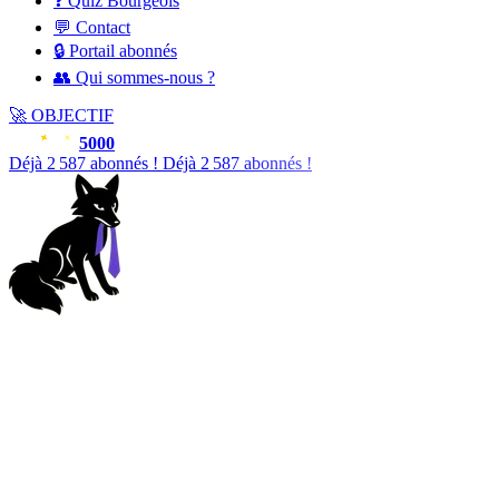
❓ Quiz Bourgeois
💬 Contact
🔒 Portail abonnés
👥 Qui sommes-nous ?
🚀
OBJECTIF
5000
Déjà
2 588
abonnés !
Déjà
2 588
abonnés !