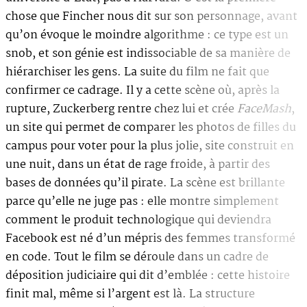
chose que Fincher nous dit sur son personnage, avant
qu’on évoque le moindre algorithme : ce type est un
snob, et son génie est indissociable de sa manière de
hiérarchiser les gens. La suite du film ne fait que
confirmer ce cadrage. Il y a cette scène où, après la
rupture, Zuckerberg rentre chez lui et crée
FaceMash
,
un site qui permet de comparer les photos de filles du
campus pour voter pour la plus jolie, site construit en
une nuit, dans un état de rage froide, à partir des
bases de données qu’il pirate. La scène est brillante
parce qu’elle ne juge pas : elle montre simplement
comment le produit technologique qui deviendra
Facebook est né d’un mépris des femmes transformé
en code. Tout le film se déroule dans un cadre de
déposition judiciaire qui dit d’emblée : cette histoire
finit mal, même si l’argent est là. La structure