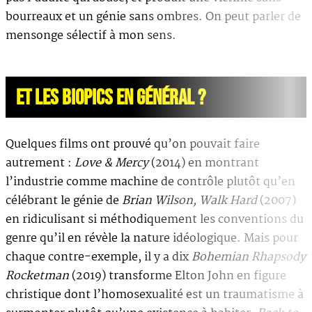
bourreaux et un génie sans ombres. On peut parler de
mensonge sélectif à mon sens.
ET LES BIOPICS EN GÉNÉRAL ?
Quelques films ont prouvé qu’on pouvait faire
autrement :
Love & Mercy
(2014) en montrant
l’industrie comme machine de contrôle plutôt qu’en
célébrant le génie de
Brian Wilson, Walk Hard
(2007)
en ridiculisant si méthodiquement les conventions du
genre qu’il en révèle la nature idéologique. Mais pour
chaque contre-exemple, il y a dix
Bohemian Rhapsody
Rocketman
(2019) transforme Elton John en figure
christique dont l’homosexualité est un traumatisme à