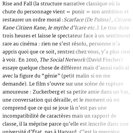
Rise and Fall (la structure narrative classique où la
chute du personnage vient « punir » son ambition et
restaurer un ordre moral :
Scarface (De Palma) , Citizen
Kane Citizen Kane, le mythe d’Icare etc.)
. Le truc dure
trois heures et laisse le spectateur face à un sentiment
rare au cinéma : rien ne s’est résolu, personne n’a
appris quoi que ce soit, rentrez chez vous, y’a plus rien
à voir. En 2010,
The Social Network
(David Fincher)
essaye quelque chose de différent mais d’aussi radical
avec la figure du “génie” (petit malin si on me
demande). Le film s’ouvre sur une scène de rupture
amoureuse : Zuckerberg et sa petite amie dans un bar,
une conversation qui déraille, et le moment où on
comprend que ce qui se joue là n’est pas une
incompatibilité de caractères mais un rapport de
classe, il la méprise parce qu’elle est inscrite dans une
université d’État, pas à Harvard. C’est la première