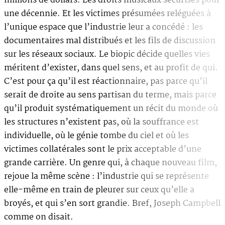
millions de dollars. Les droits musicaux sécurisés pour
une décennie. Et les victimes présumées reléguées à
l’unique espace que l’industrie leur a concédé : les
documentaires mal distribués et les fils de discussion
sur les réseaux sociaux. Le biopic décide quelles vies
méritent d’exister, dans quel sens, et au profit de qui.
C’est pour ça qu’il est réactionnaire, pas parce qu’il
serait de droite au sens partisan du terme, mais parce
qu’il produit systématiquement un récit du monde où
les structures n’existent pas, où la souffrance est
individuelle, où le génie tombe du ciel et où les
victimes collatérales sont le prix acceptable d’une
grande carrière. Un genre qui, à chaque nouveau film,
rejoue la même scène : l’industrie qui se représente
elle-même en train de pleurer sur ceux qu’elle a
broyés, et qui s’en sort grandie. Bref, Joseph Campbell
comme on disait.