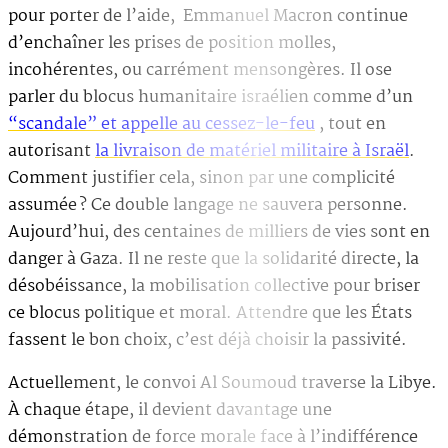
pour porter de l’aide, Emmanuel Macron continue
d’enchaîner les prises de position molles,
incohérentes, ou carrément mensongères. Il ose
parler du blocus humanitaire israélien comme d’un
“scandale” et appelle au cessez-le-feu
, tout en
autorisant
la livraison de matériel militaire à Israël
.
Comment justifier cela, sinon par une complicité
assumée ? Ce double langage ne sauvera personne.
Aujourd’hui, des centaines de milliers de vies sont en
danger à Gaza. Il ne reste que la solidarité directe, la
désobéissance, la mobilisation collective pour briser
ce blocus politique et moral. Attendre que les États
fassent le bon choix, c’est déjà choisir la passivité.
Actuellement, le convoi Al Soumoud traverse la Libye.
À chaque étape, il devient davantage une
démonstration de force morale face à l’indifférence