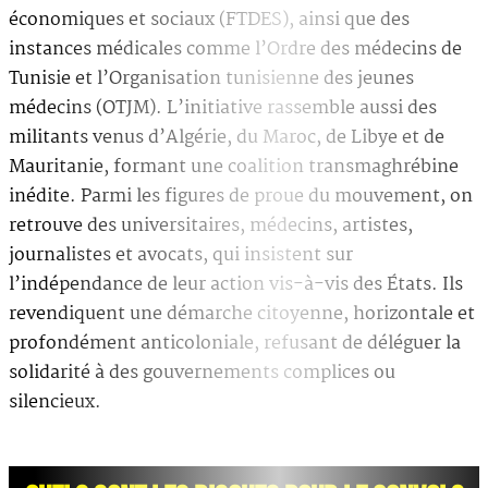
économiques et sociaux (FTDES), ainsi que des
instances médicales comme l’Ordre des médecins de
Tunisie et l’Organisation tunisienne des jeunes
médecins (OTJM). L’initiative rassemble aussi des
militants venus d’Algérie, du Maroc, de Libye et de
Mauritanie, formant une coalition transmaghrébine
inédite. Parmi les figures de proue du mouvement, on
retrouve des universitaires, médecins, artistes,
journalistes et avocats, qui insistent sur
l’indépendance de leur action vis-à-vis des États. Ils
revendiquent une démarche citoyenne, horizontale et
profondément anticoloniale, refusant de déléguer la
solidarité à des gouvernements complices ou
silencieux.