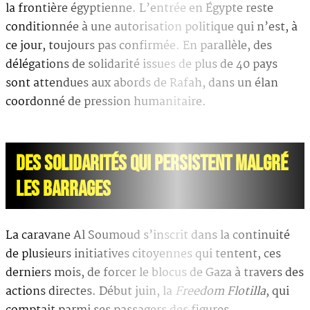
la frontière égyptienne. L’entrée en Égypte reste
conditionnée à une autorisation politique qui n’est, à
ce jour, toujours pas confirmée. En parallèle, des
délégations de solidarité issues de plus de 40 pays
sont attendues aux abords de Rafah, dans un élan
coordonné de pression humanitaire.
DES SOLIDARITÉS QUI PERSISTENT MALGRÉ
LES BARRAGES
La caravane Al Soumoud s’inscrit dans la continuité
de plusieurs initiatives citoyennes qui tentent, ces
derniers mois, de forcer le blocus de Gaza à travers des
actions directes. Début juin, la
Freedom Flotilla
, qui