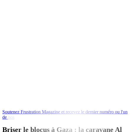
Soutenez
Frustration
Magazine
et
recevez
le
dernier
numéro
ou
l'un
de
nos
livres
en
échange
!
Briser le blocus à Gaza : la caravane Al