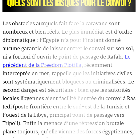
QUELS SONT LES RISQUES POUR LE CONVOI ?
Les obstacles auxquels fait face la caravane sont
nombreux et bien réels. Le plus immédiat est d’ordre
diplomatique : l’Égypte n’a pour l’instant donné
aucune garantie de laisser entrer le convoi sur son sol,
ni a fortiori d’ouvrir le point de passage de Rafah.
Le
précédent de la Freedom Flotilla
, récemment
interceptée en mer, rappelle que les initiatives civiles
sont systématiquement bloquées ou criminalisées. Le
second danger est sécuritaire : bien que les autorités
locales libyennes aient facilité l’entrée du convoi à Ras
Jedi (poste frontière entre le sud-est de la Tunisie et
l’ouest de la Libye, principal point de passage vers
Tripoli). Enfin la menace d’une répression brutale
plane toujours, qu’elle vienne des forces égyptiennes,