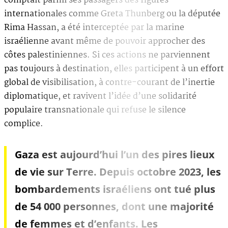
comptait parmi ses passagers des figures
internationales comme Greta Thunberg ou la députée
Rima Hassan, a été interceptée par la marine
israélienne avant même de pouvoir approcher des
côtes palestiniennes. Si ces actions ne parviennent
pas toujours à destination, elles participent à un effort
global de visibilisation, à contre-courant de l’inertie
diplomatique, et ravivent l’idée d’une solidarité
populaire transnationale qui refuse le silence
complice.
Gaza est aujourd’hui l’un des pires lieux
de vie sur Terre. Depuis octobre 2023, les
bombardements israéliens ont tué plus
de 54 000 personnes, dont une majorité
de femmes et d’enfants. Les