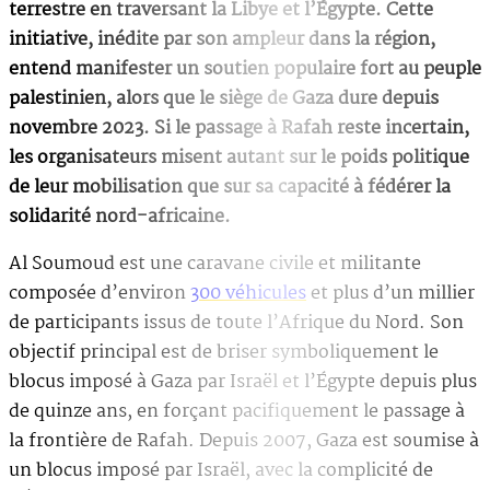
terrestre en traversant la Libye et l’Égypte. Cette
initiative, inédite par son ampleur dans la région,
entend manifester un soutien populaire fort au peuple
palestinien, alors que le siège de Gaza dure depuis
novembre 2023. Si le passage à Rafah reste incertain,
les organisateurs misent autant sur le poids politique
de leur mobilisation que sur sa capacité à fédérer la
solidarité nord-africaine.
Al Soumoud est une caravane civile et militante
composée d’environ
300 véhicules
et plus d’un millier
de participants issus de toute l’Afrique du Nord. Son
objectif principal est de briser symboliquement le
blocus imposé à Gaza par Israël et l’Égypte depuis plus
de quinze ans, en forçant pacifiquement le passage à
la frontière de Rafah. Depuis 2007, Gaza est soumise à
un blocus imposé par Israël, avec la complicité de