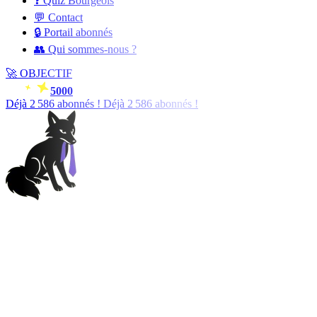
❓ Quiz Bourgeois
💬 Contact
🔒 Portail abonnés
👥 Qui sommes-nous ?
🚀
OBJECTIF
5000
Déjà
2 588
abonnés !
Déjà
2 588
abonnés !