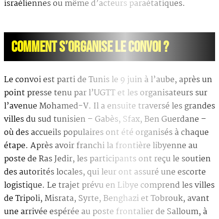
israéliennes ou même d’acteurs paraétatiques.
COMMENT S’ORGANISE LE CONVOI ?
Le convoi est parti de Tunis le 9 juin à l’aube, après un
point presse tenu par l’UGTT et les organisateurs sur
l’avenue Mohamed-V. Il a ensuite traversé les grandes
villes du sud tunisien – Gabès, Sfax, Ben Guerdane –
où des accueils populaires ont été organisés à chaque
étape. Après avoir franchi la frontière libyenne au
poste de Ras Jedir, les participants ont reçu le soutien
des autorités locales, qui leur ont assuré une escorte
logistique. Le trajet prévu en Libye comprend les villes
de Tripoli, Misrata, Syrte, Benghazi et Tobrouk, avant
une arrivée espérée au poste frontalier de Salloum, à