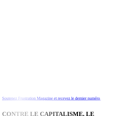
Soutenez
Frustration
Magazine
et
recevez
le
dernier
numéro
ou
l'un
de
nos
livres
CONTRE LE CAPITALISME, LE