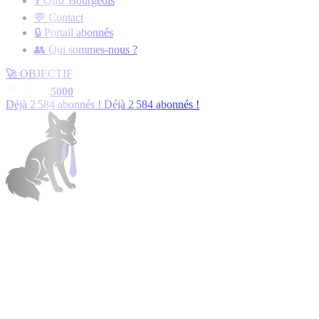
❓ Quiz Bourgeois
💬 Contact
🔒 Portail abonnés
👥 Qui sommes-nous ?
🚀
OBJECTIF
5000
Déjà
2 587
abonnés !
Déjà
2 587
abonnés !