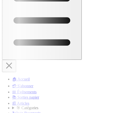
🏠 Accueil
💳 S'abonner
📅 Événements
📚 Sorties papier
📰 Articles
🎯 Catégories