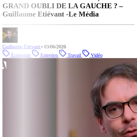
GRAND OUBLI DE LA GAUCHE ? –
Guillaume Etiévant -Le Média
Guillaume Étievant
•
03/06/2026
Économie
Entretien
Travail
Vidéo