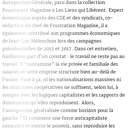
Autogestion Générale, paru dans la collection
Frustration Magazine x Les Liens qui Libèrent. Expert
économique auprès des CSE et des syndicats, co-
rédacteur en chef de Frustration Magazine, il a
également contribué aux programmes économiques
de Jean-Luc Mélenchon lors des campagnes
présidentielles de 2012 et 2017. Dans cet entretien,
Guillaume part d’un constat : le travail ne reste pas au
travail. Il “contamine” la vie privée et familiale des
salariés et cette emprise structure bien au-delà de
l’usine. Face à ça, ni les nationalisations massives ni
les structures coopératives ne suffisent, selon lui, à
rompre avec les logiques capitalistes et les rapports de
domination qu’elles reproduisent. Alors,
l’autogestion généralisée comme horizon pour la
gauche ? Et comment une force anticapitaliste
conquiert et exerce le pouvoir, sans reproduire les