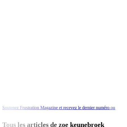
Soutenez
Frustration
Magazine
et
recevez
le
dernier
numéro
ou
l'un
de
nos
livres
en
Tous les articles de zoe keunebroek