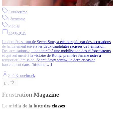
Antiracisme
Féminisme
Médias
22/08/2025
La dernière saison de Secret Story a été marquée par des accusations
de harcèlement envers les deux candidates racisées de l’émission.
Des accusations qui ont entraîné une mobilisation des téléspectateurs
et qui ont mené à la victoire de Romy, première femme noire à
remporter l’émission. Secret Story serait-il le dernier cas de
harcèlement dans l’histoire […]
Zoé Keunebroek
Lire
Frustration Magazine
Le média de la lutte des classes