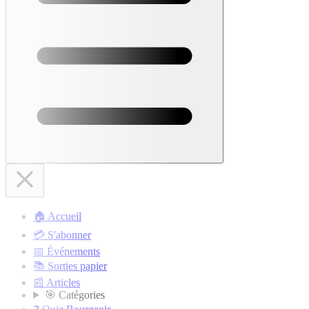
🏠 Accueil
💳 S'abonner
📅 Événements
📚 Sorties papier
📰 Articles
🎯 Catégories