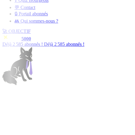
❓ Quiz Bourgeois
💬 Contact
🔒 Portail abonnés
👥 Qui sommes-nous ?
🚀
OBJECTIF
5000
Déjà
2 588
abonnés !
Déjà
2 588
abonnés !