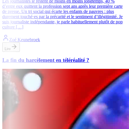
Les journalistes le restent de moins en moins longtemps, 40 %
d’entre eux quittent la profession sept ans après leur première carte
de presse. Un tri social qui écarte les enfants de pauvres : plus
durement touché·es par la précarité et le sentiment d’illégitimité. Je
suis journaliste indépendante, je parle habituellement plutôt de pop
culture […]
Zoé Keunebroek
Lire
La fin du harcèlement en téléréalité ?