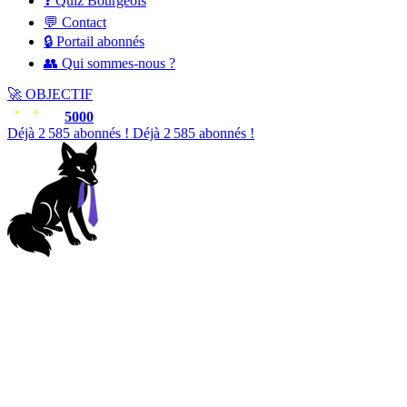
❓ Quiz Bourgeois
💬 Contact
🔒 Portail abonnés
👥 Qui sommes-nous ?
🚀
OBJECTIF
5000
Déjà
2 587
abonnés !
Déjà
2 587
abonnés !