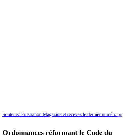
Soutenez
Frustration
Magazine
et
recevez
le
dernier
numéro
ou
l'un
de
nos
livres
Ordonnances réformant le Code du