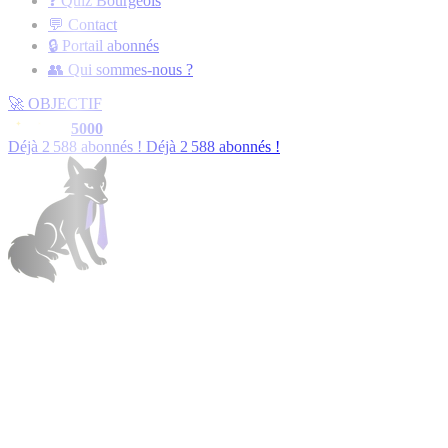
❓ Quiz Bourgeois
💬 Contact
🔒 Portail abonnés
👥 Qui sommes-nous ?
🚀
OBJECTIF
5000
Déjà
2 589
abonnés !
Déjà
2 589
abonnés !