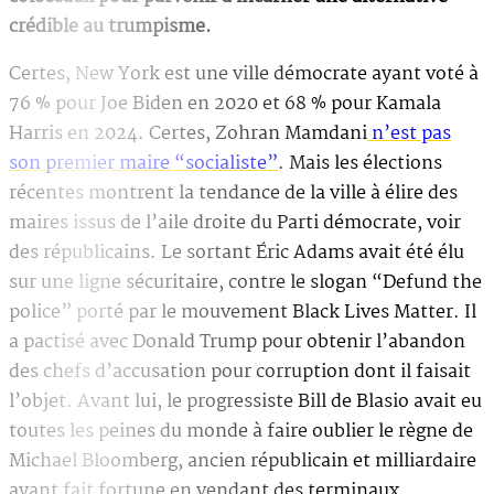
crédible au trumpisme.
Certes, New York est une ville démocrate ayant voté à
76 % pour Joe Biden en 2020 et 68 % pour Kamala
Harris en 2024. Certes, Zohran Mamdani
n’est pas
son premier maire “socialiste”
. Mais les élections
récentes montrent la tendance de la ville à élire des
maires issus de l’aile droite du Parti démocrate, voir
des républicains. Le sortant Éric Adams avait été élu
sur une ligne sécuritaire, contre le slogan “Defund the
police” porté par le mouvement Black Lives Matter. Il
a pactisé avec Donald Trump pour obtenir l’abandon
des chefs d’accusation pour corruption dont il faisait
l’objet. Avant lui, le progressiste Bill de Blasio avait eu
toutes les peines du monde à faire oublier le règne de
Michael Bloomberg, ancien républicain et milliardaire
ayant fait fortune en vendant des terminaux