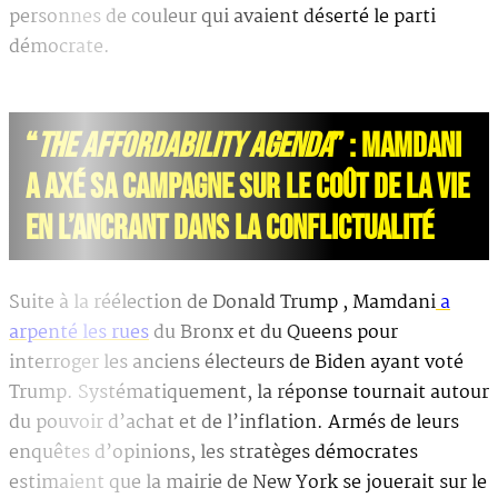
personnes de couleur qui avaient déserté le parti
démocrate.
“
THE AFFORDABILITY AGENDA
” : MAMDANI
A AXÉ SA CAMPAGNE SUR LE COÛT DE LA VIE
EN L’ANCRANT DANS LA CONFLICTUALITÉ
Suite à la réélection de Donald Trump , Mamdani
a
arpenté les rues
du Bronx et du Queens pour
interroger les anciens électeurs de Biden ayant voté
Trump. Systématiquement, la réponse tournait autour
du pouvoir d’achat et de l’inflation. Armés de leurs
enquêtes d’opinions, les stratèges démocrates
estimaient que la mairie de New York se jouerait sur le