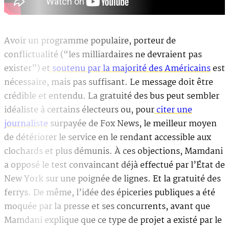
Avoir un programme populaire, porteur de
conflictualité (“les milliardaires ne devraient pas
exister”) et
soutenu par la majorité des Américains
est
nécessaire, mais pas suffisant. Le message doit être
crédible et entendu. La gratuité des bus peut sembler
idéaliste à certains électeurs ou, pour
citer une
journaliste
surpayée de Fox News, le meilleur moyen
de détériorer le service en le rendant accessible aux
clochards et plus démunis. À ces objections, Mamdani
a opposé le test convaincant déjà effectué par l’État de
New York sur une poignée de lignes. Et la gratuité des
ferrys. De même, l’idée des épiceries publiques a été
moquée par la presse et ses concurrents, avant que
Mamdani explique que ce type de projet a existé par le