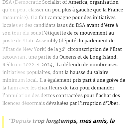
DSA (Democratic Socialist of America, organisation
qu’on peut classer un poil plus à gauche que la France
Insoumise). Il a fait campagne pour des initiatives
locales et des candidats issus du DSA avant d’être à
son tour élu sous l’étiquette de ce mouvement au
poste de State Assembly (député du parlement de
e
l’État de New York) de la 36
circonscription de l’État
recouvrant une partie du Queens et de Long Island.
Réélu en 2022 et 2024, il a défendu de nombreuses
initiatives populaires, dont la hausse du salaire
minimum local. Il a également pris part à une grève de
la faim avec les chauffeurs de taxi pour demander
l’annulation des dettes contractées pour l’achat des
licences désormais dévaluées par l’irruption d’Uber.
“Depuis trop longtemps, mes amis, la