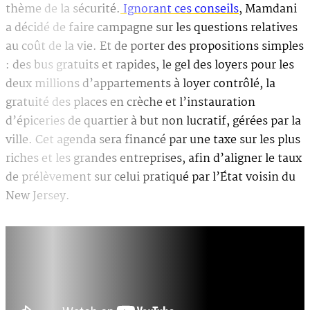
thème de la sécurité.
Ignorant ces conseils
, Mamdani
a décidé de faire campagne sur les questions relatives
au coût de la vie. Et de porter des propositions simples
: des bus gratuits et rapides, le gel des loyers pour les
deux millions d’appartements à loyer contrôlé, la
gratuité des places en crèche et l’instauration
d’épiceries de quartier à but non lucratif, gérées par la
ville. Cet agenda sera financé par une taxe sur les plus
riches et les grandes entreprises, afin d’aligner le taux
de prélèvement sur celui pratiqué par l’État voisin du
New Jersey.