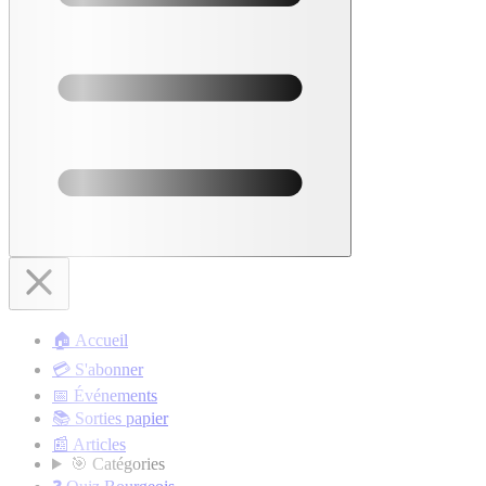
🏠 Accueil
💳 S'abonner
📅 Événements
📚 Sorties papier
📰 Articles
🎯 Catégories