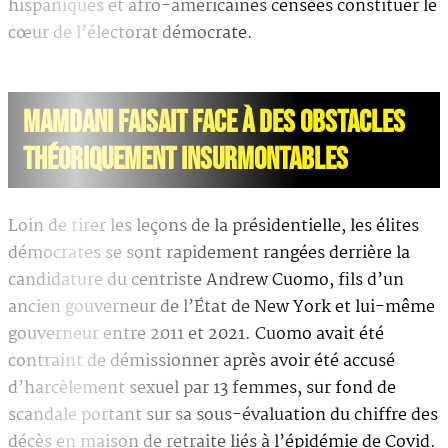
hispaniques et afro-américaines censées constituer le
cœur de l’électorat démocrate.
MAMDANI FAISAIT FACE À DES OBSTACLES
THÉORIQUEMENT INSURMONTABLES
Loin de tirer les leçons de la présidentielle, les élites
démocrates se sont rapidement rangées derrière la
candidature du centriste Andrew Cuomo, fils d’un
ancien gouverneur de l’État de New York et lui-même
gouverneur entre 2011 et 2021. Cuomo avait été
contraint de démissionner après avoir été accusé
d’harcèlement sexuel par 13 femmes, sur fond de
scandale portant sur sa sous-évaluation du chiffre des
décès en maison de retraite liés à l’épidémie de Covid.