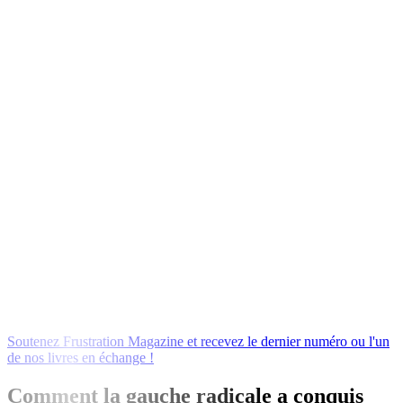
Soutenez
Frustration
Magazine
et
recevez
le
dernier
numéro
ou
l'un
de
nos
livres
en
échange
!
Comment la gauche radicale a conquis