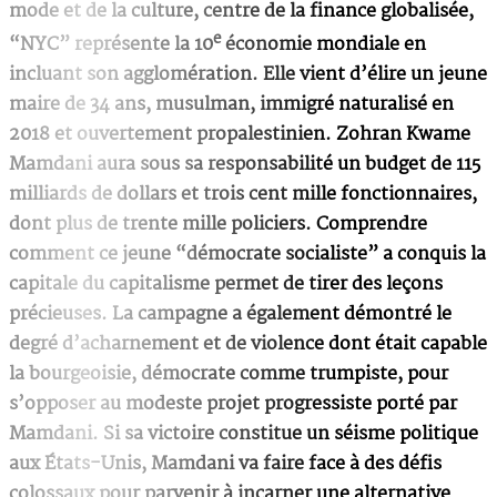
mode et de la culture, centre de la finance globalisée,
e
“NYC” représente la 10
économie mondiale en
incluant son agglomération. Elle vient d’élire un jeune
maire de 34 ans, musulman, immigré naturalisé en
2018 et ouvertement propalestinien. Zohran Kwame
Mamdani aura sous sa responsabilité un budget de 115
milliards de dollars et trois cent mille fonctionnaires,
dont plus de trente mille policiers. Comprendre
comment ce jeune “démocrate socialiste” a conquis la
capitale du capitalisme permet de tirer des leçons
précieuses. La campagne a également démontré le
degré d’acharnement et de violence dont était capable
la bourgeoisie, démocrate comme trumpiste, pour
s’opposer au modeste projet progressiste porté par
Mamdani. Si sa victoire constitue un séisme politique
aux États-Unis, Mamdani va faire face à des défis
colossaux pour parvenir à incarner une alternative