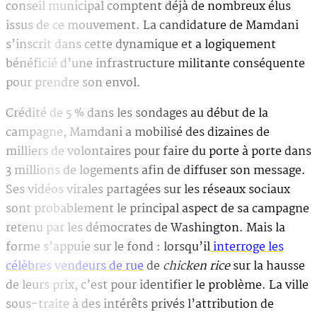
conseil municipal comptent déjà de nombreux élus
issus de ce mouvement. La candidature de Mamdani
s’inscrit dans cette dynamique et a logiquement
bénéficié d’une infrastructure militante conséquente
pour prendre son envol.
Crédité de 5 % dans les sondages au début de la
campagne, Mamdani a mobilisé des dizaines de
milliers de volontaires pour faire du porte à porte dans
3 millions de logements afin de diffuser son message.
Ses vidéos virales partagées sur les réseaux sociaux
sont probablement le principal aspect de sa campagne
retenu par les démocrates de Washington. Mais la
forme s’appuie sur le fond : lorsqu’il
interroge les
célèbres vendeurs de rue
de
chicken rice
sur la hausse
de leurs prix, c’est pour identifier le problème. La ville
sous-traite à des intérêts privés l’attribution de