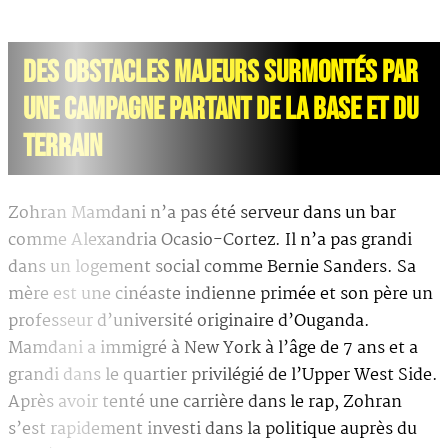
DES OBSTACLES MAJEURS SURMONTÉS PAR
UNE CAMPAGNE PARTANT DE LA BASE ET DU
TERRAIN
Zohran Mamdani n’a pas été serveur dans un bar
comme Alexandria Ocasio-Cortez. Il n’a pas grandi
dans un logement social comme Bernie Sanders. Sa
mère est une cinéaste indienne primée et son père un
professeur d’université originaire d’Ouganda.
Mamdani a immigré à New York à l’âge de 7 ans et a
grandi dans le quartier privilégié de l’Upper West Side.
Après avoir tenté une carrière dans le rap, Zohran
s’est rapidement investi dans la politique auprès du