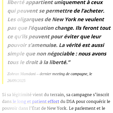
liberté appartient uniquement à ceux
qui peuvent se permettre de l’acheter.
Les oligarques de New York ne veulent
pas que l’équation change. Ils feront tout
ce qu’ils peuvent pour éviter que leur
pouvoir s’amenuise. La vérité est aussi
simple que non négociable : nous avons
tous le droit à la liberté.”
Zohran Mamdani – dernier meeting de campagne, le
26/09/2025
Si sa légitimité vient du terrain, sa campagne s’inscrit
dans
le long et patient effort
du DSA pour conquérir le
pouvoir dans l’État de New York. Le parlement et le