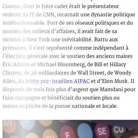
Cuomo, dont le frère cadet était le présentateur
vedette du JT de CNN, incarnait une dynastie politique
indéboulonnable. Fort de ses réseaux politiques et du
soutien des milieux d’affaires, il avait fait de sa
victoire à New York une inévitabilité. Battu aux
primaires, il s’est représenté comme indépendant à
l’élection générale avec le soutien des anciens maires
Éric Adams et Michael Bloomberg, de Bill et Hillary
Clinton, de 26 milliardaires de Wall Street, de Woody
Allen, du
lobby pro-israélien AIPAC
et d’Elon Musk. Il
disposait de trois fois plus d’argent que Mamdani pour
faire campagne et bénéficiait du soutien plus ou
moins implicite de la presse nationale et locale.