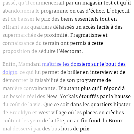
passé, qu’il commencerait par un magasin test et qu’il
abandonnera le programme en cas d’échec. L’objectif
est de baisser le prix des biens essentiels tout en
offrant aux quartiers délaissés un accès facile à des
supermarchés de proximité. Pragmatisme et
connaissance du terrain ont permis à cette
proposition de séduire l’électorat.
Enfin, Mamdani
maîtrise les dossiers sur le bout des
doigts
, ce qui lui permet de briller en interview et de
démontrer la faisabilité de son programme de
manière convaincante. D’autant plus qu’il répond à
un besoin réel des New-Yorkais étouffés par la hausse
du coût de la vie. Que ce soit dans les quartiers hipster
de Brooklyn et West village où les places en crèches
coûtent les yeux de la tête, ou au fin fond du Bronx
mal desservi par des bus hors de prix.