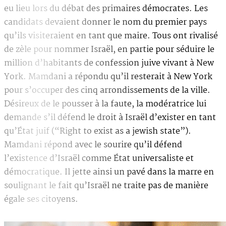
eu lieu lors du débat des primaires démocrates. Les
candidats devaient donner le nom du premier pays
qu’ils visiteraient en tant que maire. Tous ont rivalisé
de zèle pour nommer Israël, en partie pour séduire le
million d’habitants de confession juive vivant à New
York. Mamdani a répondu qu’il resterait à New York
pour s’occuper des cinq arrondissements de la ville.
Désireux de le pousser à la faute, la modératrice lui
demande s’il défend le droit à Israël d’exister en tant
qu’État juif (“Right to exist as a jewish state”).
Mamdani répond avec le sourire qu’il défend
l’existence d’Israël comme État universaliste et
démocratique. Il jette ainsi un pavé dans la marre en
soulignant le fait qu’Israël ne traite pas de manière
égale ses citoyens.