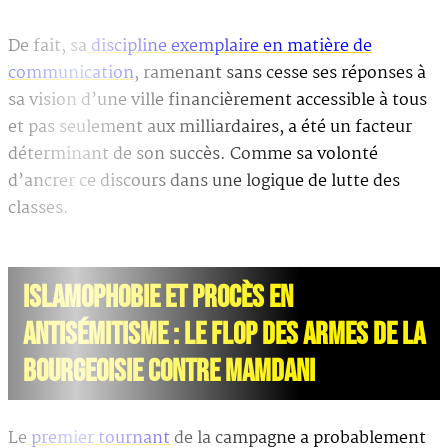
De fait, sa
discipline exemplaire en matière de
communication
, ramenant sans cesse ses réponses à
sa vision d’une ville financièrement accessible à tous
et pas seulement aux milliardaires, a été un facteur
déterminant de son succès. Comme sa volonté
d’ancrer ce discours dans une logique de lutte des
classes.
ISLAMOPHOBIE ET PROCÈS EN
ANTISÉMITISME : LE FLOP DES ARMES DE LA
BOURGEOISIE CONTRE MAMDANI
Le
premier tournant
de la campagne a probablement