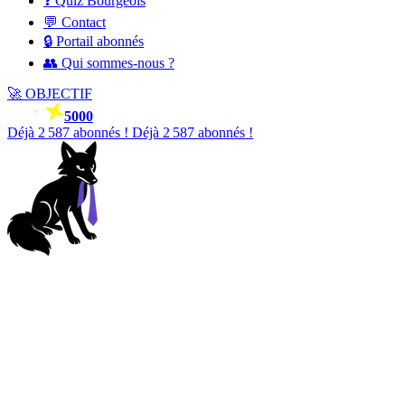
❓ Quiz Bourgeois
💬 Contact
🔒 Portail abonnés
👥 Qui sommes-nous ?
🚀
OBJECTIF
5000
Déjà
2 588
abonnés !
Déjà
2 588
abonnés !