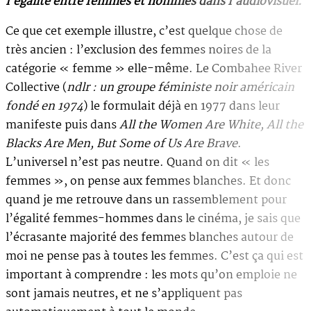
l’égalité entre femmes et hommes dans l’audiovisuel.
Ce que cet exemple illustre, c’est quelque chose de
très ancien : l’exclusion des femmes noires de la
catégorie « femme » elle-même. Le Combahee River
Collective (
ndlr : un groupe féministe noir américain
fondé en 1974
) le formulait déjà en 1977 dans leur
manifeste puis dans
All the Women Are White, All the
Blacks Are Men, But Some of Us Are Brave
.
L’universel n’est pas neutre. Quand on dit « les
femmes », on pense aux femmes blanches. Et donc
quand je me retrouve dans un rassemblement pour
l’égalité femmes-hommes dans le cinéma, je sais que
l’écrasante majorité des femmes blanches autour de
moi ne pense pas à toutes les femmes. C’est ça qui est
important à comprendre : les mots qu’on emploie ne
sont jamais neutres, et ne s’appliquent pas