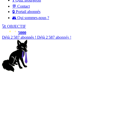
❓ Quiz Bourgeois
💬 Contact
🔒 Portail abonnés
👥 Qui sommes-nous ?
🚀
OBJECTIF
5000
Déjà
2 588
abonnés !
Déjà
2 588
abonnés !