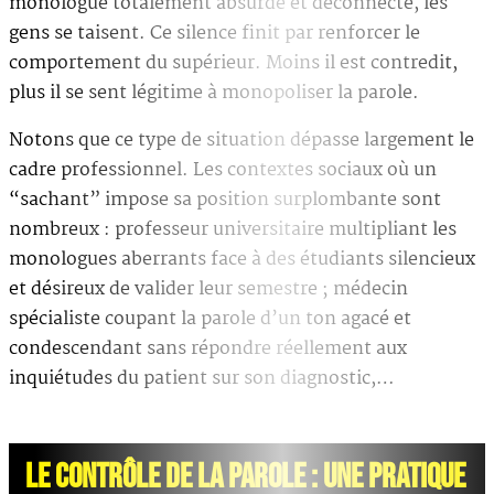
monologue totalement absurde et déconnecté, les
gens se taisent. Ce silence finit par renforcer le
comportement du supérieur. Moins il est contredit,
plus il se sent légitime à monopoliser la parole.
Notons que ce type de situation dépasse largement le
cadre professionnel. Les contextes sociaux où un
“sachant” impose sa position surplombante sont
nombreux : professeur universitaire multipliant les
monologues aberrants face à des étudiants silencieux
et désireux de valider leur semestre ; médecin
spécialiste coupant la parole d’un ton agacé et
condescendant sans répondre réellement aux
inquiétudes du patient sur son diagnostic,…
LE CONTRÔLE DE LA PAROLE : UNE PRATIQUE