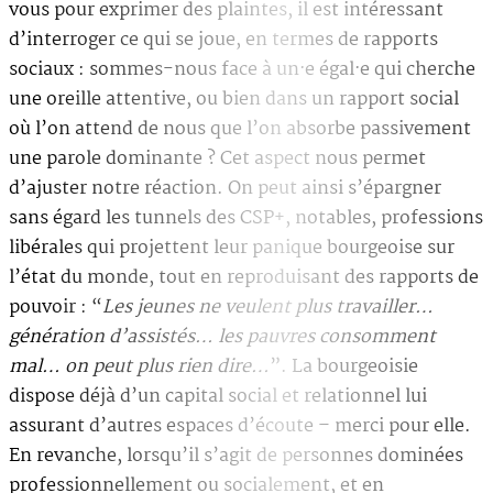
vous pour exprimer des plaintes, il est intéressant
d’interroger ce qui se joue, en termes de rapports
sociaux : sommes-nous face à un·e égal·e qui cherche
une oreille attentive, ou bien dans un rapport social
où l’on attend de nous que l’on absorbe passivement
une parole dominante ? Cet aspect nous permet
d’ajuster notre réaction. On peut ainsi s’épargner
sans égard les tunnels des CSP+, notables, professions
libérales qui projettent leur panique bourgeoise sur
l’état du monde, tout en reproduisant des rapports de
pouvoir : “
Les jeunes ne veulent plus travailler…
génération d’assistés… les pauvres consomment
mal… on peut plus rien dire…
”. La bourgeoisie
dispose déjà d’un capital social et relationnel lui
assurant d’autres espaces d’écoute – merci pour elle.
En revanche, lorsqu’il s’agit de personnes dominées
professionnellement ou socialement, et en