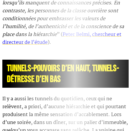
lorsqu’ils manquent de connaissances précises. En
contraste, les personnes de la classe ouvrière sont
conditionnées pour embrasser les valeurs de
l’humilité, de l’authenticité et de la conscience de sa
place dans la hiérarchie
” (
Peter Belmi, chercheur et
directeur de l’étude
).
TUNNELS-POUVOIRS D’EN HAUT, TUNNELS-
DÉTRESSE D’EN BAS
Il y a aussi les tunnels du quotidien, ceux qui ne
relèvent, a priori, d’aucune hiérarchie et qui pourtant
produisent la même sensation d’accablement. Lors
d’une soirée, dans un dîner, sur un palier d’immeuble,
quelqu’un vous accapare sans relâche. La voisine qui