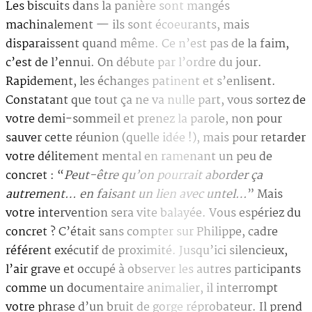
Les biscuits dans la panière sont mangés
machinalement — ils sont écoeurants, mais
disparaissent quand même. Ce n’est pas de la faim,
c’est de l’ennui. On débute par l’ordre du jour.
Rapidement, les échanges patinent et s’enlisent.
Constatant que tout ça ne va nulle part, vous sortez de
votre demi-sommeil et prenez la parole, non pour
sauver cette réunion (quelle idée !), mais pour retarder
votre délitement mental en ramenant un peu de
concret : “
Peut-être qu’on pourrait aborder ça
autrement… en faisant un lien avec untel…
” Mais
votre intervention sera vite balayée. Vous espériez du
concret ? C’était sans compter sur Philippe, cadre
référent exécutif de proximité. Jusqu’ici silencieux,
l’air grave et occupé à observer les autres participants
comme un documentaire animalier, il interrompt
votre phrase d’un bruit de gorge réprobateur. Il prend