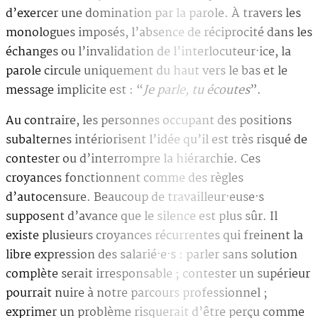
d’exercer une domination par la parole. À travers les
monologues imposés, l’absence de réciprocité dans les
échanges ou l’invalidation de l’interlocuteur·ice, la
parole circule uniquement du haut vers le bas et le
message implicite est : “
Je parle, tu écoutes
”.
Au contraire, les personnes occupant des positions
subalternes intériorisent l’idée qu’il est très risqué de
contester ou d’interrompre la hiérarchie. Ces
croyances fonctionnent comme des règles
d’autocensure. Beaucoup de travailleur·euse·s
supposent d’avance que le silence est plus sûr. Il
existe plusieurs croyances récurrentes qui freinent la
libre expression des salarié·e·s : parler sans solution
complète serait irresponsable ; contester un supérieur
pourrait nuire à notre parcours professionnel ;
exprimer un problème risquerait d’être perçu comme