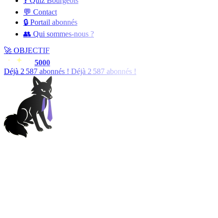
❓ Quiz Bourgeois
💬 Contact
🔒 Portail abonnés
👥 Qui sommes-nous ?
🚀
OBJECTIF
5000
Déjà
2 588
abonnés !
Déjà
2 588
abonnés !