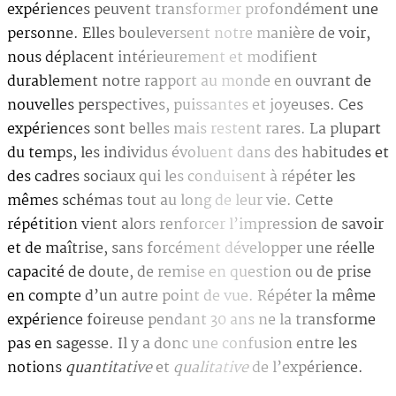
expériences peuvent transformer profondément une
personne. Elles bouleversent notre manière de voir,
nous déplacent intérieurement et modifient
durablement notre rapport au monde en ouvrant de
nouvelles perspectives, puissantes et joyeuses. Ces
expériences sont belles mais restent rares. La plupart
du temps, les individus évoluent dans des habitudes et
des cadres sociaux qui les conduisent à répéter les
mêmes schémas tout au long de leur vie. Cette
répétition vient alors renforcer l’impression de savoir
et de maîtrise, sans forcément développer une réelle
capacité de doute, de remise en question ou de prise
en compte d’un autre point de vue. Répéter la même
expérience foireuse pendant 30 ans ne la transforme
pas en sagesse. Il y a donc une confusion entre les
notions
quantitative
et
qualitative
de l’expérience.