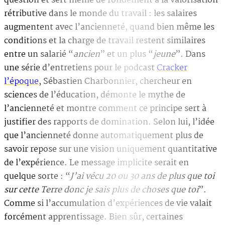
question et sert même de fondement à la valorisation
rétributive dans le monde du travail : les salaires
augmentent avec l’ancienneté, quand bien même les
conditions et la charge de travail restent similaires
entre un salarié “
ancien
” et un plus “
jeune
”. Dans
une série d’entretiens pour le podcast
Cracker
l’époque
, Sébastien Charbonnier, chercheur en
sciences de l’éducation, démonte le mythe de
l’ancienneté et montre comment ce principe sert à
justifier des rapports de domination. Selon lui, l’idée
que l’ancienneté donne automatiquement plus de
savoir repose sur une vision uniquement quantitative
de l’expérience. Le message implicite serait en
quelque sorte : “
J’ai vécu 20 ou 30 ans de plus que toi
sur cette Terre donc je sais plus de choses que toi
”.
Comme si l’accumulation d’expériences de vie valait
forcément apprentissage. Bien sûr, certaines