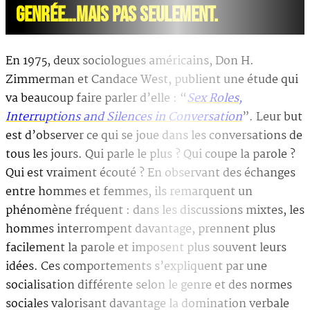
GENRÉE…MAIS PAS SEULEMENT.
En 1975, deux sociologues américains, Don H.
Zimmerman et Candace West, publient une étude qui
va beaucoup faire parler d’elle : “
Sex Roles,
Interruptions and Silences in Conversation
”. Leur but
est d’observer ce qui se joue dans les conversations de
tous les jours. Qui parle le plus ? Qui coupe la parole ?
Qui est vraiment écouté ? En observant des échanges
entre hommes et femmes, ils remarquent un
phénomène fréquent : dans les discussions mixtes, les
hommes interrompent davantage, prennent plus
facilement la parole et imposent plus souvent leurs
idées. Ces comportements s’expliquent par une
socialisation différente selon le genre et des normes
sociales valorisant davantage la domination verbale