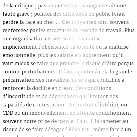
de la critique ; passer outre son manager serait une
faute grave ; pointer des difficultés en public ferait
perdre la face au chef,… Ces croyances sont souvent
renforcées par les structures du monde du travail. Plus
une organisation est verticale et valorise
implicitement l’obéissance, la loyauté ou la maîtrise
émotionnelle, plus les salarié·e·s apprennent qu’il
vaut mieux se taire que prendre le risque d’être perçus
comme perturbateurs. Il faut rajouter à cela la grande
précarisation des travailleur·euse·s qui contribue à
renforcer la docilité en créant des conditions
d’incertitude et de dépendance qui limitent nos
capacités de contestation. Un contrat d’intérim, un
CDD ou un renouvellement en attente conditionnent
souvent notre prise de parole. Faut-il la ramener au
risque de se faire dégager ? Résultat : même face à un