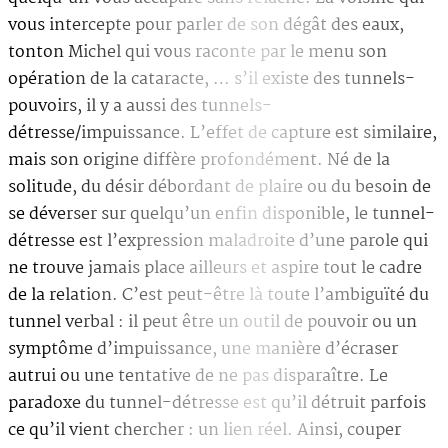
vous intercepte pour parler de son dégât des eaux,
tonton Michel qui vous raconte par le menu son
opération de la cataracte, … s’il existe des tunnels-
pouvoirs, il y a aussi des tunnels-
détresse/impuissance. L’effet de capture est similaire,
mais son origine diffère profondément. Né de la
solitude, du désir débordant de plaire ou du besoin de
se déverser sur quelqu’un enfin disponible, le tunnel-
détresse est l’expression maladroite d’une parole qui
ne trouve jamais place ailleurs et aspire tout le cadre
de la relation. C’est peut-être là toute l’ambiguïté du
tunnel verbal : il peut être un outil de pouvoir ou un
symptôme d’impuissance, une manière d’écraser
autrui ou une tentative de ne pas disparaître. Le
paradoxe du tunnel-détresse est qu’il détruit parfois
ce qu’il vient chercher : un lien réel. Ainsi, couper