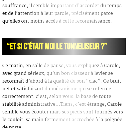
souffrance, il semble important d’accorder du temps
et de l’attention à leur parole, précisément parce
qu’elles ont moins accès à cette reconnaissance.
“ET SI C’ÉTAIT MOI LE TUNNELISEUR ?”
Ce matin, en salle de pause, vous expliquez à Carole,
avec grand sérieux, qu’un bon classeur à levier se
reconnaît d’abord à la qualité de son “clac”. Ce bruit
net et satisfaisant du mécanisme qui se referme
correctement, c’est, selon vous, la base de toute
stabilité administrative…Tiens, c’est étrange, Carole
semble vous écouter mais ses pieds sont tournés vers
le couloir, sa main fermement accrochée à la poignée
de porte.