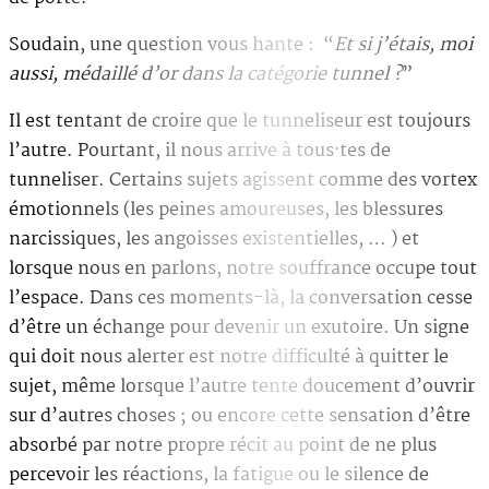
Soudain, une question vous hante : “
Et si j’étais, moi
aussi, médaillé d’or dans la catégorie tunnel ?
”
Il est tentant de croire que le tunneliseur est toujours
l’autre. Pourtant, il nous arrive à tous·tes de
tunneliser. Certains sujets agissent comme des vortex
émotionnels (les peines amoureuses, les blessures
narcissiques, les angoisses existentielles, … ) et
lorsque nous en parlons, notre souffrance occupe tout
l’espace. Dans ces moments-là, la conversation cesse
d’être un échange pour devenir un exutoire. Un signe
qui doit nous alerter est notre difficulté à quitter le
sujet, même lorsque l’autre tente doucement d’ouvrir
sur d’autres choses ; ou encore cette sensation d’être
absorbé par notre propre récit au point de ne plus
percevoir les réactions, la fatigue ou le silence de