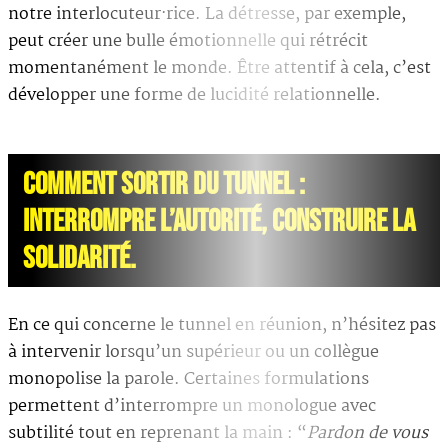
notre interlocuteur·rice. La détresse, par exemple,
peut créer une bulle émotionnelle qui rétrécit
momentanément le monde. Être attentif à cela, c’est
développer une forme de lucidité relationnelle.
COMMENT SORTIR DU TUNNEL :
INTERROMPRE L’AUTORITÉ, CONSTRUIRE LA
SOLIDARITÉ.
En ce qui concerne le tunnel en réunion, n’hésitez pas
à intervenir lorsqu’un supérieur ou un collègue
monopolise la parole. Certaines formulations
permettent d’interrompre un monologue avec
subtilité tout en reprenant la main : “
Pardon de vous