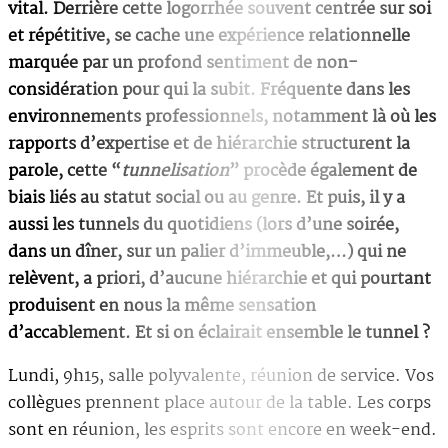
vital. Derrière cette logorrhée souvent centrée sur soi
et répétitive, se cache une expérience relationnelle
marquée par un profond sentiment de non-
considération pour qui la subit. Fréquente dans les
environnements professionnels, notamment là où les
rapports d’expertise et de hiérarchie structurent la
parole, cette “
tunnelisation
” procède également de
biais liés au statut social ou au genre. Et puis, il y a
aussi les tunnels du quotidiens (lors d’une soirée,
dans un dîner, sur un palier d’immeuble,…) qui ne
relèvent, a priori, d’aucune hiérarchie et qui pourtant
produisent en nous la même sensation
d’accablement. Et si on éclairait ensemble le tunnel ?
Lundi, 9h15, salle polyvalente, réunion de service. Vos
collègues prennent place autour de la table. Les corps
sont en réunion, les esprits sont encore en week-end.