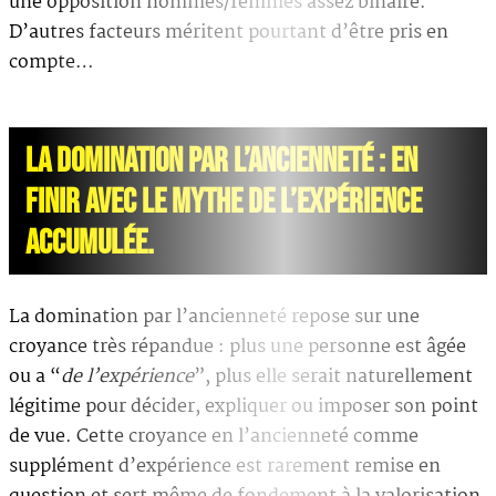
une opposition hommes/femmes assez binaire.
D’autres facteurs méritent pourtant d’être pris en
compte…
LA DOMINATION PAR L’ANCIENNETÉ : EN
FINIR AVEC LE MYTHE DE L’EXPÉRIENCE
ACCUMULÉE.
La domination par l’ancienneté repose sur une
croyance très répandue : plus une personne est âgée
ou a “
de l’expérience
”, plus elle serait naturellement
légitime pour décider, expliquer ou imposer son point
de vue. Cette croyance en l’ancienneté comme
supplément d’expérience est rarement remise en