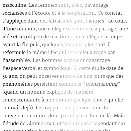
masculine. Les femmes sont, elles, davantage
socialisées à l’écoute et à la coopération. Ce constat
s’applique dans des situations quotidiennes : au cours
d’une réunion, une collègue commence à partager une
idée et reçoit peu de réactions ; un collègue la coupe
avant la fin puis, quelques instants plus tard, il
reformule la même idée qui sera mieux reçue par
l’assemblée. Les hommes occupent davantage
l’espace verbal et symbolique. Si cette étude date de
50 ans, on peut observer encore de nos jours que des
phénomènes persistent comme le “
mansplaining
”
(quand un homme explique de manière
condescendante à une femme quelque chose qu’elle
connaît déjà). Les rapports de pouvoir dans la
conversation n’ont donc pas disparu, loin de là. Mais
l’étude de Zimmerman et West repose cependant sur