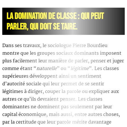
LA DOMINATION DE CLASSE : QUI PEUT
PARLER, QUI DOIT SE TAIRE.
Dans ses travaux, le sociologue Pierre Bourdieu
montre que les groupes sociaux dominants imposent
plus facilement leur manière de parler, penser et juger
comme étant “
naturelle
” ou “
légitime
”. Les classes
supérieures développent ainsi un sentiment
d’autorité sociale qui leur permet de se sentir
légitimes à diriger, couper la parole ou expliquer aux
autres ce qu’ils devraient penser. Les classes
dominantes ne dominent pas seulement par leur
capital économique, mais aussi, entre autres choses,
par la certitude que leur parole mérite davantage