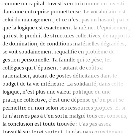
comme un capital. Investis en toi comme on investit
dans une entreprise prometteuse. Le vocabulaire est
celui du management, et ce n’est pas un hasard, parce
que la logique est exactement la même. L’épuisement,
qui est le produit de structures collectives, de rapports
de domination, de conditions matérielles dégradées,
se voit soudainement requalifié en problème de
gestion personnelle. Ta famille qui te pèse, tes
collègues qui t’épuisent : autant de coûts à
rationaliser, autant de postes déficitaires dans le
budget de ta vie intérieure. La solidarité, dans cette
logique, n’est plus une valeur politique ou une
pratique collective, c’est une dépense qu’on peut se
permettre ou non selon ses ressources propres. Et si
tu n’arrives pas à t’en sortir malgré tous ces conseils,
la conclusion est toute trouvée : t’as pas assez
travaillé sur toi et surtout, tu n’as pas correctement