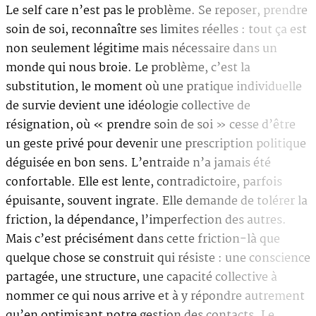
Le self care n’est pas le problème. Se reposer, prendre
soin de soi, reconnaître ses limites réelles : tout ça est
non seulement légitime mais nécessaire dans un
monde qui nous broie. Le problème, c’est la
substitution, le moment où une pratique individuelle
de survie devient une idéologie collective de
résignation, où « prendre soin de soi » cesse d’être
un geste privé pour devenir une prescription politique
déguisée en bon sens. L’entraide n’a jamais été
confortable. Elle est lente, contradictoire, parfois
épuisante, souvent ingrate. Elle demande de tolérer la
friction, la dépendance, l’imperfection des autres.
Mais c’est précisément dans cette friction-là que
quelque chose se construit qui résiste : une conscience
partagée, une structure, une capacité collective à
nommer ce qui nous arrive et à y répondre autrement
qu’en optimisant notre gestion des contacts. Le