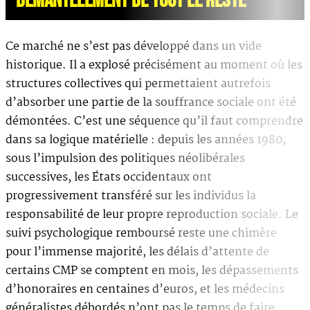
DÉMANTÈLEMENT DE TOUT LE RESTE
Ce marché ne s’est pas développé dans un vide
historique. Il a explosé précisément au moment où les
structures collectives qui permettaient autrefois
d’absorber une partie de la souffrance sociale ont été
démontées. C’est une séquence qu’il faut comprendre
dans sa logique matérielle : depuis les années 1980,
sous l’impulsion des politiques néolibérales
successives, les États occidentaux ont
progressivement transféré sur les individus la
responsabilité de leur propre reproduction sociale. Le
suivi psychologique remboursé reste une chimère
pour l’immense majorité, les délais d’attente de
certains CMP se comptent en mois, les dépassements
d’honoraires en centaines d’euros, et les médecins
généralistes débordés n’ont pas le temps de faire