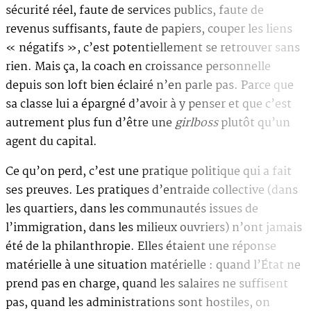
sécurité réel, faute de services publics, faute de
revenus suffisants, faute de papiers, couper les liens
« négatifs », c’est potentiellement se retrouver sans
rien. Mais ça, la coach en croissance personnelle
depuis son loft bien éclairé n’en parle pas. Parce que
sa classe lui a épargné d’avoir à y penser et que c’est
autrement plus fun d’être une
girlboss
plutôt qu’un
agent du capital.
Ce qu’on perd, c’est une pratique politique qui a fait
ses preuves. Les pratiques d’entraide collective (dans
les quartiers, dans les communautés issues de
l’immigration, dans les milieux ouvriers) n’ont jamais
été de la philanthropie. Elles étaient une réponse
matérielle à une situation matérielle : quand l’État ne
prend pas en charge, quand les salaires ne suffisent
pas, quand les administrations sont hostiles, on