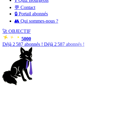
❓ Quiz Bourgeois
💬 Contact
🔒 Portail abonnés
👥 Qui sommes-nous ?
🚀
OBJECTIF
5000
Déjà
2 588
abonnés !
Déjà
2 588
abonnés !