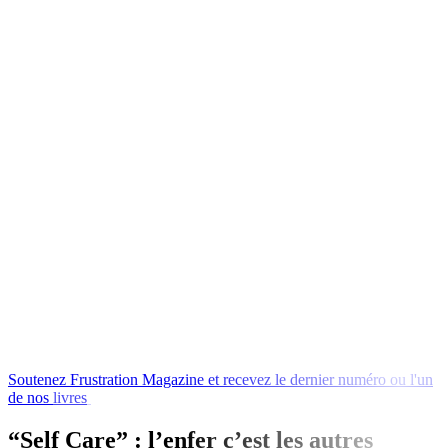
Soutenez
Frustration
Magazine
et
recevez
le
dernier
numéro
ou
l'un
de
nos
livres
en
échange
!
“Self Care” : l’enfer c’est les autres