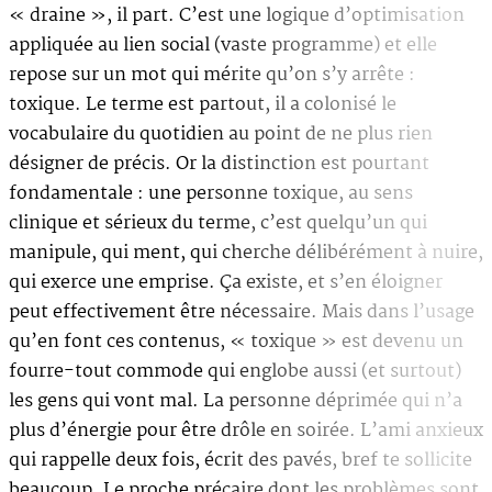
« draine », il part. C’est une logique d’optimisation
appliquée au lien social (vaste programme) et elle
repose sur un mot qui mérite qu’on s’y arrête :
toxique. Le terme est partout, il a colonisé le
vocabulaire du quotidien au point de ne plus rien
désigner de précis. Or la distinction est pourtant
fondamentale : une personne toxique, au sens
clinique et sérieux du terme, c’est quelqu’un qui
manipule, qui ment, qui cherche délibérément à nuire,
qui exerce une emprise. Ça existe, et s’en éloigner
peut effectivement être nécessaire. Mais dans l’usage
qu’en font ces contenus, « toxique » est devenu un
fourre-tout commode qui englobe aussi (et surtout)
les gens qui vont mal. La personne déprimée qui n’a
plus d’énergie pour être drôle en soirée. L’ami anxieux
qui rappelle deux fois, écrit des pavés, bref te sollicite
beaucoup. Le proche précaire dont les problèmes sont