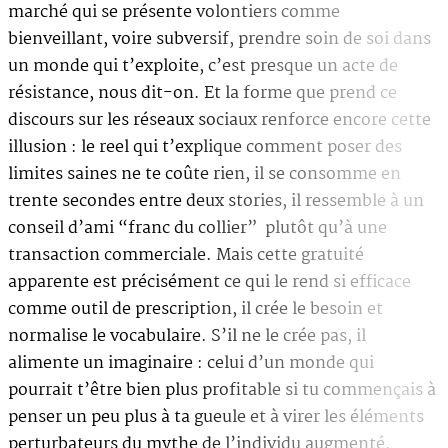
marché qui se présente volontiers comme
bienveillant, voire subversif, prendre soin de soi dans
un monde qui t’exploite, c’est presque un acte de
résistance, nous dit-on. Et la forme que prend ce
discours sur les réseaux sociaux renforce encore cette
illusion : le reel qui t’explique comment poser des
limites saines ne te coûte rien, il se consomme en
trente secondes entre deux stories, il ressemble à un
conseil d’ami “franc du collier” plutôt qu’à une
transaction commerciale. Mais cette gratuité
apparente est précisément ce qui le rend si efficace
comme outil de prescription, il crée le besoin et
normalise le vocabulaire. S’il ne le crée pas, il
alimente un imaginaire : celui d’un monde qui
pourrait t’être bien plus profitable si tu commençais à
penser un peu plus à ta gueule et à virer les éléments
perturbateurs du mythe de l’individu augmenté.