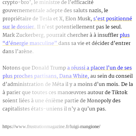
crypto-bro’, le ministre de l’efficacité
gouvernementale adepte des saluts nazis, le
propriétaire de Tesla et X, Elon Musk,
s’est positionné
sur le dossier.
Il n’est potentiellement pas le seul.
Mark Zuckerberg, pourrait chercher à à insuffler
plus
“d’énergie masculine”
dans sa vie et décider d’entrer
dans l’arène.
Notons que Donald Trump
a réussi a placer l’un de ses
plus proches partisans, Dana White,
au sein du conseil
d’administration de Méta il y a moins d’un mois. De la
à parier que toutes ces manœuvres autour de Tiktok
soient liées à une énième partie de Monopoly des
capitalistes états-uniens il n’y a qu’un pas.
https://www.frustrationmagazine.fr/luigi-mangione/