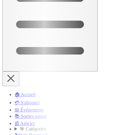
🏠 Accueil
💳 S'abonner
📅 Événements
📚 Sorties papier
📰 Articles
🎯 Catégories