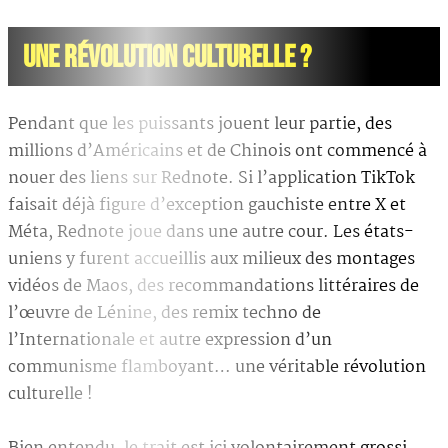
UNE RÉVOLUTION CULTURELLE ?
Pendant que les puissants jouent leur partie, des
millions d’Américains et de Chinois ont commencé à
nouer des liens sur Rednote. Si l’application TikTok
faisait déjà figure d’exception gauchiste entre X et
Méta, Rednote joue dans une autre cour. Les états-
uniens y furent accueillis aux milieux des montages
vidéos de Maos, des recommandations littéraires de
l’œuvre de Lénine, des remix techno de
l’Internationale et autre expression d’un
communisme flamboyant… une véritable révolution
culturelle !