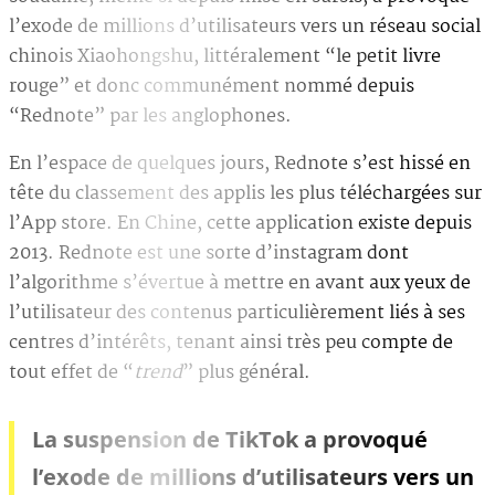
l’exode de millions d’utilisateurs vers un réseau social
chinois Xiaohongshu, littéralement “le petit livre
rouge” et donc communément nommé depuis
“Rednote” par les anglophones.
En l’espace de quelques jours, Rednote s’est hissé en
tête du classement des applis les plus téléchargées sur
l’App store. En Chine, cette application existe depuis
2013. Rednote est une sorte d’instagram dont
l’algorithme s’évertue à mettre en avant aux yeux de
l’utilisateur des contenus particulièrement liés à ses
centres d’intérêts, tenant ainsi très peu compte de
tout effet de “
trend
” plus général.
La suspension de TikTok a provoqué
l’exode de millions d’utilisateurs vers un