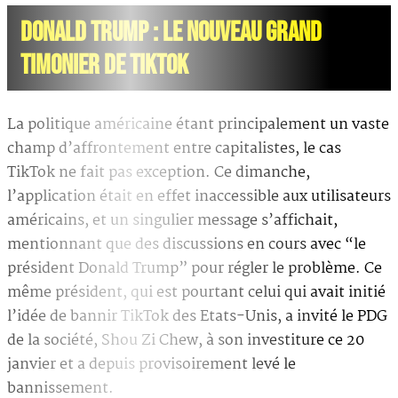
DONALD TRUMP : LE NOUVEAU GRAND
TIMONIER DE TIKTOK
La politique américaine étant principalement un vaste
champ d’affrontement entre capitalistes, le cas
TikTok ne fait pas exception. Ce dimanche,
l’application était en effet inaccessible aux utilisateurs
américains, et un singulier message s’affichait,
mentionnant que des discussions en cours avec “le
président Donald Trump” pour régler le problème. Ce
même président, qui est pourtant celui qui avait initié
l’idée de bannir TikTok des Etats-Unis, a invité le PDG
de la société, Shou Zi Chew, à son investiture ce 20
janvier et a depuis provisoirement levé le
bannissement.