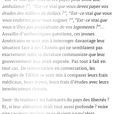
ambulance ?”, “Est-ce vrai que vous devez payer vos
études des milliers de dollars ?”, “Est-ce vrai que vous
vous endettez pour vous soigner ?”,”Est-ce vrai que
vous n’êtes pas propriétaire de vos logements ?”.
..
Assaillis d’authentiques questions, ces jeunes
Américains se sont mis à interroger davantage leur
situation face à des Chinois qui ne semblaient pas
exactement subir la dictature communiste que leur
gouvernement leur avait exposée. Pas tout à fait en
tout cas. De conversation en conversation, les
réfugiés de TikTok se sont mis à comparer leurs frais
médicaux, leurs loyers, leurs frais d’études avec leurs
interlocuteurs chinois.
Sont-ils vraiment les habitants du pays des libertés ?
Et, si leur aliénation était tout aussi profonde ? voire
pire car leurs chaînes leurs étaient jusqu’alors