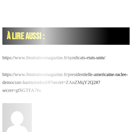
À LIRE AUSSI :
https://www.frustrationmagazine.fr/syndicats-etats-unis/
https://www.frustrationmagazine.fr/presidentielle-americaine-raclee-
democrate-harris/embed/#?secret=ZAnZMqY2Q2#?
secret=gfSGTFA76s