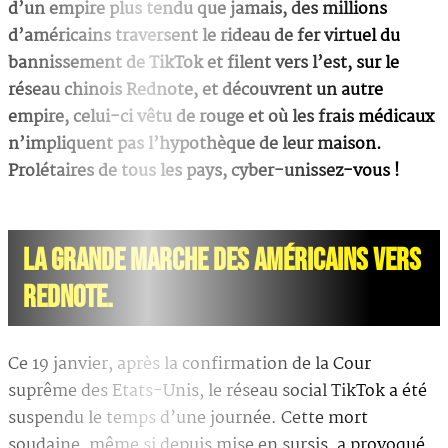
d’un empire plus tendu que jamais, des millions
d’américains traversent le rideau de fer virtuel du
bannissement de TikTok et filent vers l’est, sur le
réseau chinois Rednote, et découvrent un autre
empire, celui-ci vêtu de rouge et où les frais médicaux
n’impliquent pas l’hypothèque de leur maison.
Prolétaires de tous les pays, cyber-unissez-vous !
LA GRANDE MARCHE DES AMÉRICAINS VERS
REDNOTE.
Ce 19 janvier, après la confirmation de la Cour
suprême des Etats-Unis, le réseau social TikTok a été
suspendu le temps d’une journée. Cette mort
soudaine, même si depuis mise en sursis, a provoqué