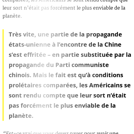
comparées, les Américains se sont rendu compte que
leur sort n’était pas forcément le plus enviable de la
planète.
Très vite, une partie de la propagande
états-unienne à l’encontre de la Chine
s’est effritée – en partie substituée par la
propagande du Parti communiste
chinois. Mais le fait est qu’à conditions
prolétaires comparées, les Américains se
sont rendu compte que leur sort n’était
pas forcément le plus enviable de la
planète.
“Est-ce vrai que vous devez payer pour avoir une