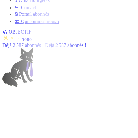
❓ Quiz Bourgeois
💬 Contact
🔒 Portail abonnés
👥 Qui sommes-nous ?
🚀
OBJECTIF
5000
Déjà
2 588
abonnés !
Déjà
2 588
abonnés !