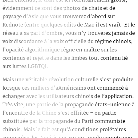
Bien entendu, le trait est ici volontairement grossi,
évidemment ce sont des photos de chats et de
paysage d’Asie que vous trouverez d’abord sur
Rednote (entre quelques edits de Mao il est vrai). Et le
réseau a sa part d’ombre, vous n’y trouverez jamais de
voix discordante à la voix officielle du régime chinois,
l’opacité algorithmique règne en maître sur les
contenus et rejette dans les limbes tout contenu lié
aux luttes LGBTQI.
Mais une véritable révolution culturelle s’est produite
lorsque ces milliers d’aAméricains ont commencé à
échanger avec les utilisateurs chinois de l’application.
Très vite, une partie de la propagande états-unienne à
l’encontre de la Chine s’est effritée – en partie
substituée par la propagande du Parti communiste
chinois. Mais le fait est qu’à conditions prolétaires