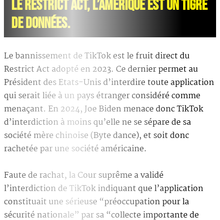
LE RESTRICT ACT, L’AMÉRIQUE EST UN TIGRE
DE DONNÉES.
Le bannissement de TikTok est le fruit direct du
Restrict Act adopté en 2023. Ce dernier permet au
Président des Etats-Unis d’interdire toute application
qui serait liée à un pays étranger considéré comme
menaçant. En 2024, Joe Biden menace donc TikTok
d’interdiction à moins qu’elle ne se sépare de sa
société mère chinoise (Byte dance), et soit donc
rachetée par une société américaine.
Faute de rachat, la Cour suprême a validé
l’interdiction de TikTok indiquant que l’application
constituait une sérieuse “préoccupation pour la
sécurité nationale” par sa “collecte importante de