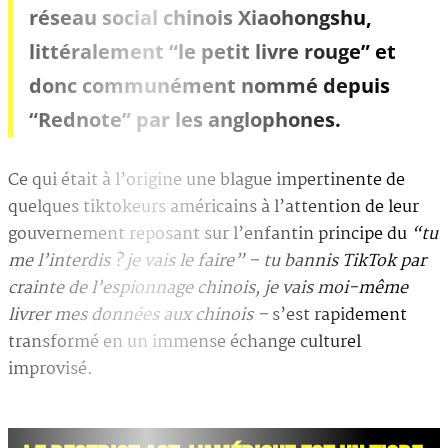
réseau social chinois Xiaohongshu,
littéralement “le petit livre rouge” et
donc communément nommé depuis
“Rednote” par les anglophones.
Ce qui était à l’origine une blague impertinente de
quelques tiktokeurs américains à l’attention de leur
gouvernement reposant sur l’enfantin principe du
“tu
me l’interdis ? je vais le faire” – tu bannis TikTok par
crainte de l’espionnage chinois, je vais moi-même
livrer mes données aux chinois –
s’est rapidement
transformé en un immense échange culturel
improvisé.