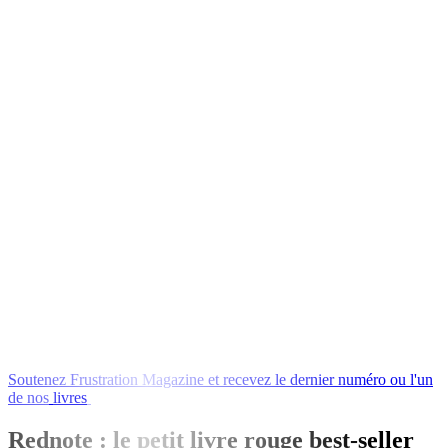
Soutenez
Frustration
Magazine
et
recevez
le
dernier
numéro
ou
l'un
de
nos
livres
en
échange
!
Rednote : le petit livre rouge best-seller