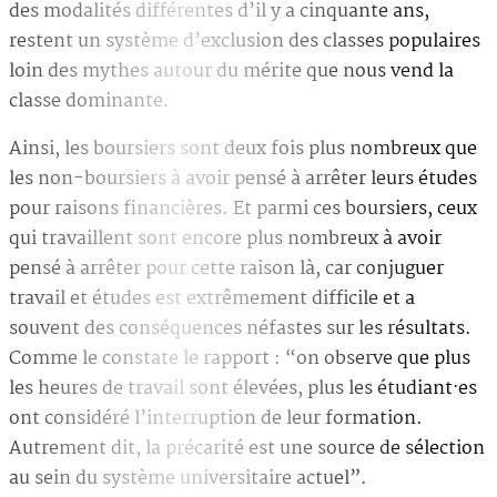
des modalités différentes d’il y a cinquante ans,
restent un système d’exclusion des classes populaires
loin des mythes autour du mérite que nous vend la
classe dominante.
Ainsi, les boursiers sont deux fois plus nombreux que
les non-boursiers à avoir pensé à arrêter leurs études
pour raisons financières. Et parmi ces boursiers, ceux
qui travaillent sont encore plus nombreux à avoir
pensé à arrêter pour cette raison là, car conjuguer
travail et études est extrêmement difficile et a
souvent des conséquences néfastes sur les résultats.
Comme le constate le rapport : “on observe que plus
les heures de travail sont élevées, plus les étudiant·es
ont considéré l’interruption de leur formation.
Autrement dit, la précarité est une source de sélection
au sein du système universitaire actuel”.