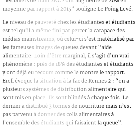
“les billets de train SNCF ont augmenté de 20% en
moyenne par rapport à 2015” souligne Le Poing Levé.
Le niveau de pauvreté chez les étudiantes et étudiants
est tel qu’il a même fini par percer la carapace des
médias mainstreams, où celui-ci s’est matérialisé par
les fameuses images de queues devant l’aide
alimentaire. Loin d’être marginal, il s’agit d’un vrai
phénomène : près de 18% des étudiantes et étudiants
y ont déjà eu recours comme le montre le rapport.
Erell évoque la situation à la fac de Rennes 2 : “on a
plusieurs systèmes de distribution alimentaire qui
sont mis en place. Ils sont blindés à chaque fois. Le
dernier a distribué 3 tonnes de nourriture mais n’est
pas parvenu à donner des colis alimentaires à
l’ensemble des étudiants qui faisaient la queue”.