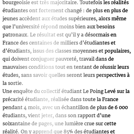
bourgeoisie est très majoritaire. Toutefois les réalités
étudiantes ont fortement changé : de plus en plus de
jeunes accèdent aux études supérieures, alors même
que l’université répond moins bien aux besoins
patronaux. Le résultat est qu’il y a désormais en
France des centaines de milliers d’étudiantes et
d’étudiants, issus des classes moyennes et populaires,
qui doivent conjuguer pauvreté, travail dans de
mauvaises conditions tout en tentant de réussir leurs
études, sans savoir quelles seront leurs perspectives à
la sortie.
Une enquête du collectif étudiant Le Poing Levé sur la
précarité étudiante, réalisée dans toute la France
pendant 4 mois, avec un échantillon de plus de 6 000
étudiants, vient jeter, dans son rapport d’une
soixantaine de pages, une lumière crue sur cette
réalité. On y apprend que 85% des étudiantes et