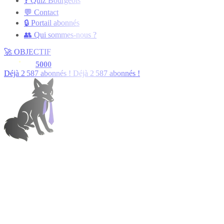
❓ Quiz Bourgeois
💬 Contact
🔒 Portail abonnés
👥 Qui sommes-nous ?
🚀
OBJECTIF
5000
Déjà
2 588
abonnés !
Déjà
2 588
abonnés !