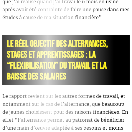
que j’ai réalisé quand j’ai travaillé 6 mois en usine
après avoir été contrainte de faire une pause dans mes
études à cause de ma situation financière”
LE RÉEL OBJECTIF DES ALTERNANCES,
STAGES ET APPRENTISSAGES : LA
“FLEXIBILISATION” DU TRAVAIL ET LA
BAISSE DES SALAIRES
Le rapport revient sur les autres formes de travail, et
notamment sur le cas de l’alternance, que beaucoup
de jeunes choisissent pour des raisons financières. En
effet “l’alternance permet au patronat de bénéficier
d’une main d’œuvre adaptée à ses besoins et moins