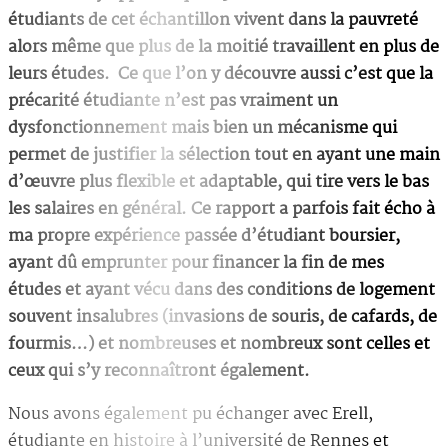
étudiants de cet échantillon vivent dans la pauvreté
alors même que plus de la moitié travaillent en plus de
leurs études. Ce que l’on y découvre aussi c’est que la
précarité étudiante n’est pas vraiment un
dysfonctionnement mais bien un mécanisme qui
permet de justifier la sélection tout en ayant une main
d’œuvre plus flexible et adaptable, qui tire vers le bas
les salaires en général. Ce rapport a parfois fait écho à
ma propre expérience passée d’étudiant boursier,
ayant dû emprunter pour financer la fin de mes
études et ayant vécu dans des conditions de logement
souvent insalubres (invasions de souris, de cafards, de
fourmis…) et nombreuses et nombreux sont celles et
ceux qui s’y reconnaîtront également.
Nous avons également pu échanger avec Erell,
étudiante en histoire à l’université de Rennes et