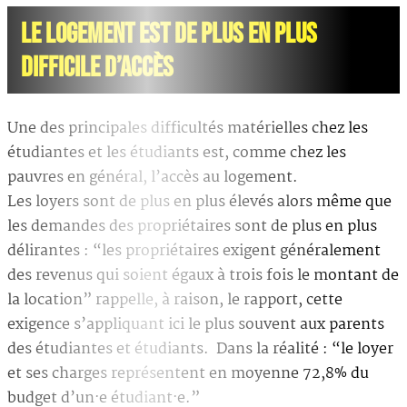
LE LOGEMENT EST DE PLUS EN PLUS
DIFFICILE D’ACCÈS
Une des principales difficultés matérielles chez les
étudiantes et les étudiants est, comme chez les
pauvres en général, l’accès au logement.
Les loyers sont de plus en plus élevés alors même que
les demandes des propriétaires sont de plus en plus
délirantes : “les propriétaires exigent généralement
des revenus qui soient égaux à trois fois le montant de
la location” rappelle, à raison, le rapport, cette
exigence s’appliquant ici le plus souvent aux parents
des étudiantes et étudiants. Dans la réalité : “le loyer
et ses charges représentent en moyenne 72,8% du
budget d’un·e étudiant·e.”