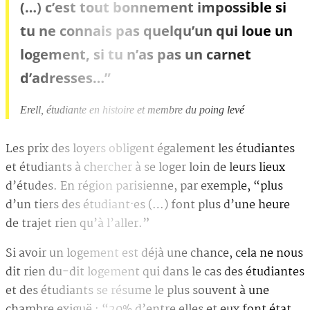
(…) c’est tout bonnement impossible si
tu ne connais pas quelqu’un qui loue un
logement, si tu n’as pas un carnet
d’adresses…”
Erell, étudiante en histoire et membre du poing levé
Les prix des loyers obligent également les étudiantes
et étudiants à chercher à se loger loin de leurs lieux
d’études. En région parisienne, par exemple, “plus
d’un tiers des étudiant·es (…) font plus d’une heure
de trajet rien qu’à l’aller.”
Si avoir un logement est déjà une chance, cela ne nous
dit rien du-dit logement qui dans le cas des étudiantes
et des étudiants se résume le plus souvent à une
chambre exiguë : “20% d’entre elles et eux font état