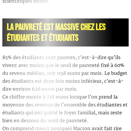
scientifiques brutes.
LA PAUVRETÉ EST MASSIVE CHEZ LES
ÉTUDIANTES ET ÉTUDIANTS
85% des étudiants sont pauvres, c’est-à-dire qu’ils
vivent avec moins que le seuil de pauvreté fixé à 60%
du revenu médian, soit 1158 euros par mois. Le budget
des étudiants est deux fois moins inférieur, c’est-à-
dire environ 626 euros par mois.
Ce chiffre monte à 718 euros lorsque l’on prend la
moyenne des revenus de l’ensemble des étudiantes et
étudiants qui ont quitté le foyer familial, mais reste
bien en dessous du seuil de pauvreté.
On comprend mieux pourquoi Macron avait fait rire