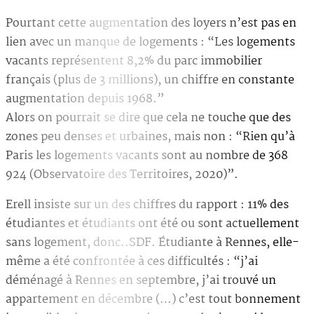
Pourtant cette augmentation des loyers n’est pas en
lien avec un manque de logements : “Les logements
vacants représentent 8,2% du parc immobilier
français (plus de 3 millions), un chiffre en constante
augmentation depuis 1968.”
Alors on pourrait se dire que cela ne touche que des
zones peu denses et urbaines, mais non : “Rien qu’à
Paris les logements vacants sont au nombre de 368
924 (Observatoire des Territoires, 2020)”.
Erell insiste sur un des chiffres du rapport : 11% des
étudiantes et étudiants ont été ou sont actuellement
sans logement, donc..SDF. Étudiante à Rennes, elle-
même a été confrontée à ces difficultés : “j’ai
déménagé à Rennes en septembre, j’ai trouvé un
appartement en décembre (…) c’est tout bonnement