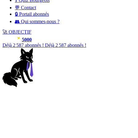
❓ Quiz Bourgeois
💬 Contact
🔒 Portail abonnés
👥 Qui sommes-nous ?
🚀
OBJECTIF
5000
Déjà
2 588
abonnés !
Déjà
2 588
abonnés !