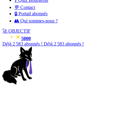
❓ Quiz Bourgeois
💬 Contact
🔒 Portail abonnés
👥 Qui sommes-nous ?
🚀
OBJECTIF
5000
Déjà
2 586
abonnés !
Déjà
2 586
abonnés !