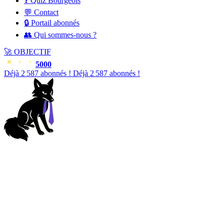
❓ Quiz Bourgeois
💬 Contact
🔒 Portail abonnés
👥 Qui sommes-nous ?
🚀
OBJECTIF
5000
Déjà
2 589
abonnés !
Déjà
2 589
abonnés !