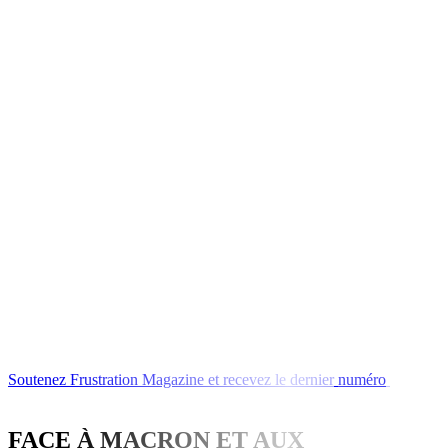
Soutenez
Frustration
Magazine
et
recevez
le
dernier
numéro
ou
l'un
de
nos
FACE À MACRON ET AUX