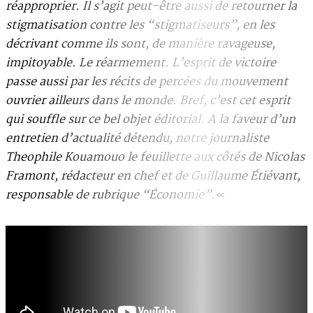
réapproprier. Il s’agit peut-être aussi de retourner la
stigmatisation contre les “stigmatiseurs”, en les
décrivant comme ils sont, de manière ravageuse,
impitoyable. Le réarmement. L’esprit de victoire
passe aussi par les récits de percées du mouvement
ouvrier ailleurs dans le monde. Bref, c’est cet esprit
qui souffle sur ce bel objet éditorial. A la faveur d’un
entretien d’actualité détendu, notre journaliste
Theophile Kouamouo le feuillette aux côtés de Nicolas
Framont, rédacteur en chef et de Guillaume Étiévant,
responsable de rubrique “Économie”.
«