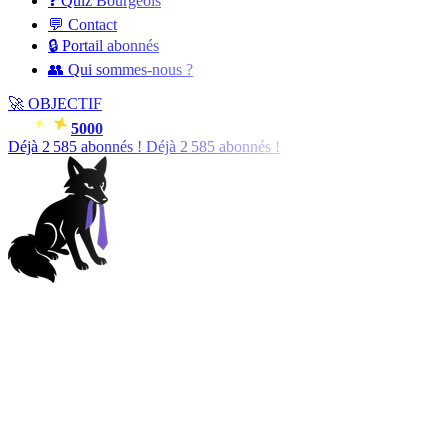
❓ Quiz Bourgeois
💬 Contact
🔒 Portail abonnés
👥 Qui sommes-nous ?
🚀
OBJECTIF
5000
Déjà
2 587
abonnés !
Déjà
2 587
abonnés !