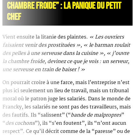
CHAMBRE FROIDE” : LA PANIQUE DU PETIT
CHEF
Vient ensuite la litanie des plaintes.
« Les ouvriers
faisaient venir des prostituées », « le barman roulait
des pelles à une serveuse dans la cuisine », « j’ouvre
la chambre froide, devinez ce que je vois : un serveur,
une serveuse en train de baiser ! »
On pourrait croire à une farce, mais l’entreprise n’est
plus ici seulement un lieu de travail, mais un tribunal
moral où le patron juge les salariés. Dans le monde de
Francky, les salariés ne sont pas des travailleurs, mais
des fautifs. Ils “salissent” (“
bande de malpropres
”
“
des cochons
”), ils “s’en foutent”, ils “n’ont aucun
respect”. Ce qu’il décrit comme de la “paresse” ou de