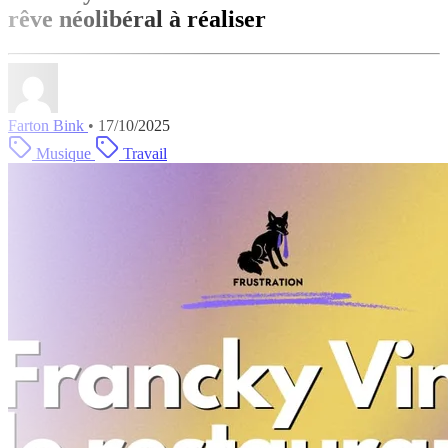
rêve néolibéral à réaliser
Farton Bink
•
17/10/2025
Musique
Travail