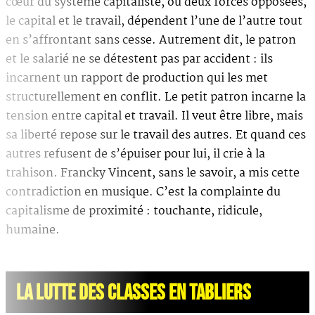
cœur du système capitaliste, où deux forces opposées,
le capital et le travail, dépendent l’une de l’autre tout
en s’affrontant sans cesse. Autrement dit, le patron
et le salarié ne se détestent pas par accident : ils
incarnent un rapport de production qui les met
structurellement en conflit. Le petit patron incarne la
tension entre capital et travail. Il veut être libre, mais
sa liberté repose sur le travail des autres. Et quand ces
autres refusent de s’épuiser pour lui, il crie à la
trahison. Francky Vincent, sans le savoir, a mis cette
contradiction en musique. C’est la complainte du
capitalisme de proximité : touchante, ridicule,
humaine.
LA LUTTE DES CLASSES EN TABLIERS