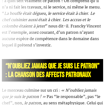
: à quoi sert vraiment ce patron ? On comprend qu’il
n’a ni fait les travaux, ni le service, ni même le menu.
“
La bouffe était dégueu, le service était à chier. Le
chef cuisinier aussi était à chier. Les accras et le
colombo étaient à jeter
” nous dit-il. Francky Vincent
est l’exemple, assez courant, d’un patron n’ayant
aucune espèce de compétence dans le domaine dans
lequel il prétend s’investir.
“N’OUBLIEZ JAMAIS QUE JE SUIS LE PATRON”
: LA CHANSON DES AFFECTS PATRONAUX
Le morceau culmine sur un cri :
« N’oubliez jamais
que je suis le patron ! »
Pas “le responsable”, pas “le
chef”, non,
le patron
, au sens métaphysique. Celui qui