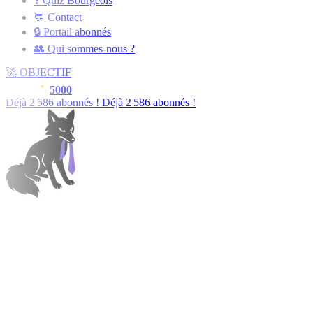
❓ Quiz Bourgeois
💬 Contact
🔒 Portail abonnés
👥 Qui sommes-nous ?
🚀
OBJECTIF
5000
Déjà
2 588
abonnés !
Déjà
2 588
abonnés !