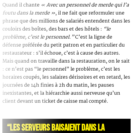
Quand il chante
« Avec un personnel de merde qui l’a
foutu dans la merde »
, il ne fait que reformuler une
phrase que des millions de salariés entendent dans les
couloirs des boîtes, des bars et des hôtels :
“le
problème, c’est le personnel.”
C’est la ligne de
défense préférée du petit patron et en particulier du
restaurateur : s’il échoue, c’est à cause des autres.
Mais quand on travaille dans la restauration, on le sait
: ce n’est pas “le personnel” le problème, c’est les
horaires coupés, les salaires dérisoires et en retard, les
journées de 14h finies à 2h du matin, les pauses
inexistantes, et la hiérarchie aussi nerveuse qu’un
client devant un ticket de caisse mal compté.
“LES SERVEURS BAISAIENT DANS LA