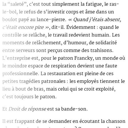
la “saleté”, c’est tout simplement la fatigue, le ras-
le-bol, le refus de s’investir corps et âme dans un
boulot payé au lance-pierre.
« Quand j’étais absent,
c’était encore pire »
, dit-il. Évidemment : quand le
contrôle se relâche, le travail redevient humain. Les
moments de relâchement, d’humour, de solidarité
entre serveurs sont perçus comme des trahisons.
L’entreprise est, pour le patron Francky, un monde où
le moindre espace de respiration devient une faute
professionnelle. La restauration est pleine de ces
petites tragédies patronales : les employés tiennent le
lieu à bout de bras, mais celui qui se croit exploité,
c’est toujours le patron.
Et
Droit de réponse
est sa bande-son.
Il est frappant de se demander en écoutant la chanson