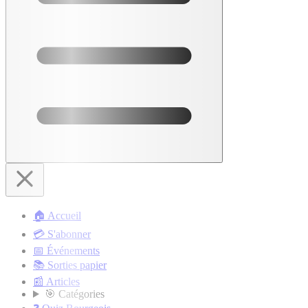
🏠 Accueil
💳 S'abonner
📅 Événements
📚 Sorties papier
📰 Articles
🎯 Catégories