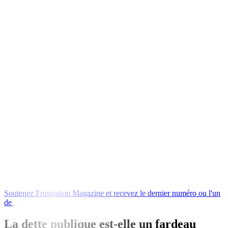
Soutenez
Frustration
Magazine
et
recevez
le
dernier
numéro
ou
l'un
de
nos
livres
en
échange
!
La dette publique est-elle un fardeau