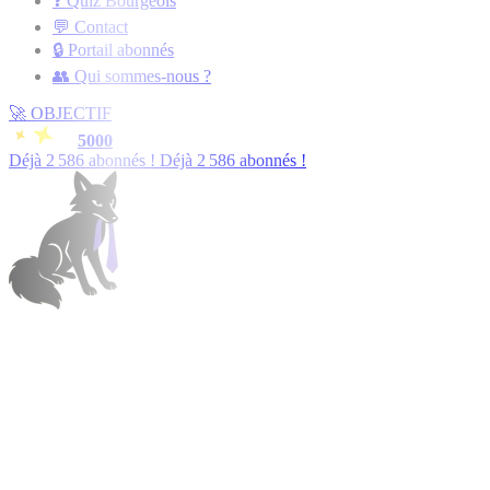
❓ Quiz Bourgeois
💬 Contact
🔒 Portail abonnés
👥 Qui sommes-nous ?
🚀
OBJECTIF
5000
Déjà
2 588
abonnés !
Déjà
2 588
abonnés !