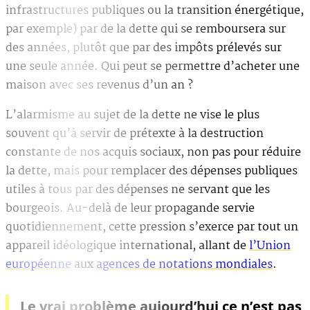
infrastructures publiques ou la transition énergétique,
par exemple) par de la dette qui se remboursera sur
des années, plutôt que par des impôts prélevés sur
une seule année. Qui peut se permettre d’acheter une
maison avec ses revenus d’un an ?
L’alarmisme au sujet de la dette ne vise le plus
souvent qu’à servir de prétexte à la destruction
constante de nos acquis sociaux, non pas pour réduire
la dette, mais pour remplacer des dépenses publiques
utiles à tous par des dépenses ne servant que les
bourgeois. Au-delà de leur propagande servie
quotidiennement, cette pression s’exerce par tout un
appareil idéologique international, allant de
l’Union
européenne
aux
agences de notations mondiales
.
Le vrai problème aujourd’hui ce n’est pas