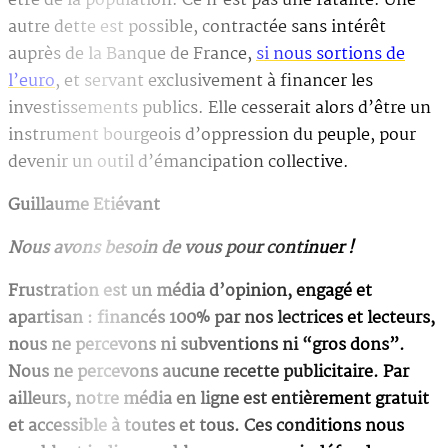
être de la population. Ce n’est pas une fatalité. Une
autre dette est possible, contractée sans intérêt
auprès de la Banque de France,
si nous sortions de
l’euro
, et servant exclusivement à financer les
investissements publics. Elle cesserait alors d’être un
instrument bourgeois d’oppression du peuple, pour
devenir un outil d’émancipation collective.
Guillaume Etiévant
Nous avons besoin de vous pour continuer !
Frustration est un média d’opinion, engagé et
apartisan : financés 100% par nos lectrices et lecteurs,
nous ne percevons ni subventions ni “gros dons”.
Nous ne percevons aucune recette publicitaire. Par
ailleurs, notre média en ligne est entièrement gratuit
et accessible à toutes et tous. Ces conditions nous