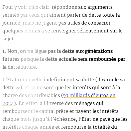
Pour y voir plus clair, répondons aux arguments
serinés par ceux qui aiment parler de dette toute la
journée, mais ne jugent pas utiles de consacrer
quelques heures à se renseigner sérieusement sur le
sujet.
1. Non, on ne lègue pas la dette aux générations
futures puisque la dette actuelle sera remboursée par
la dette future.
L’État renouvelle indéfiniment sa dette (il « roule sa
dette »), et ce ne sont que les intérêts qui sont à la
charge des contribuables (
50 milliards d’euros en
2024
). En effet, à l’inverse des ménages qui
remboursent le capital prêté et payent les intérêts
chaque mois jusqu’à l’échéance, l’État ne paye que les
intérêts chaque année et rembourse la totalité du