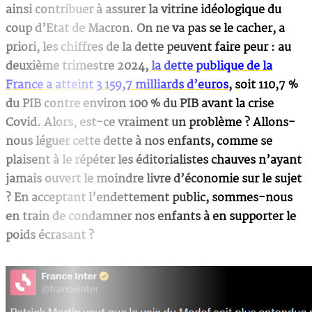
ainsi contribuer à assurer la vitrine idéologique du
coup d’Etat de Macron. On ne va pas se le cacher, a
priori, les chiffres de la dette peuvent faire peur : au
deuxième trimestre 2024,
la dette publique de la
France a atteint 3 159,7 milliards d’euros
, soit 110,7 %
du PIB contre environ 100 % du PIB avant la crise
Covid. Alors, est-ce vraiment un problème ? Allons-
nous léguer cette dette à nos enfants, comme se
plaisent à le répéter les éditorialistes chauves n’ayant
jamais ouvert le moindre livre d’économie sur le sujet
? En acceptant l’endettement public, sommes-nous
en train de condamner nos enfants à en supporter le
poids écrasant ?