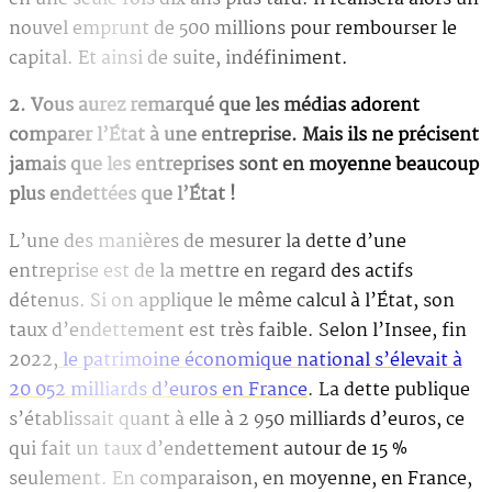
nouvel emprunt de 500 millions pour rembourser le
capital. Et ainsi de suite, indéfiniment.
2. Vous aurez remarqué que les médias adorent
comparer l’État à une entreprise. Mais ils ne précisent
jamais que les entreprises sont en moyenne beaucoup
plus endettées que l’État !
L’une des manières de mesurer la dette d’une
entreprise est de la mettre en regard des actifs
détenus. Si on applique le même calcul à l’État, son
taux d’endettement est très faible. Selon l’Insee, fin
2022,
le patrimoine économique national s’élevait à
20 052 milliards d’euros en France
. La dette publique
s’établissait quant à elle à 2 950 milliards d’euros, ce
qui fait un taux d’endettement autour de 15 %
seulement. En comparaison, en moyenne, en France,