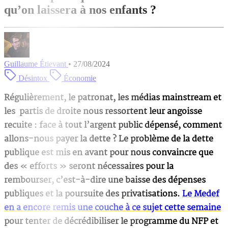
qu’on laissera à nos enfants ?
Guillaume Étievant
•
27/08/2024
Désintox
Économie
Régulièrement, le patronat, les médias mainstream et
les partis de droite nous ressortent leur angoisse
recuite : face à tout l’argent public dépensé, comment
allons-nous payer la dette ? Le problème de la dette
publique est mis en avant pour nous convaincre que
des « efforts » seront nécessaires pour la
rembourser, c’est-à-dire une baisse des dépenses
publiques et la poursuite des privatisations.
Le Medef
en a encore remis une couche à ce sujet cette semaine
pour tenter de décrédibiliser le programme du NFP et