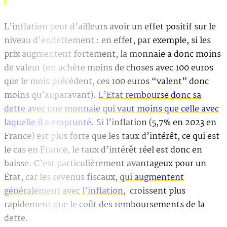
L’inflation peut d’ailleurs avoir un effet positif sur le
niveau d’endettement : en effet, par exemple, si les
prix augmentent fortement, la monnaie a donc moins
de valeur (on achète moins de choses avec 100 euros
que le mois précédent, ces 100 euros “valent” donc
moins qu’auparavant).
L’Etat rembourse donc sa
dette avec une monnaie qui vaut moins que celle avec
laquelle il a emprunté
. Si l’inflation (5,7% en 2023 en
France) est plus forte que les taux d’intérêt, ce qui est
le cas en France, le taux d’intérêt réel est donc en
baisse. C’est particulièrement avantageux pour un
État, car les revenus fiscaux,
qui augmentent
généralement avec l’inflation
, croissent plus
rapidement que le coût des remboursements de la
dette.