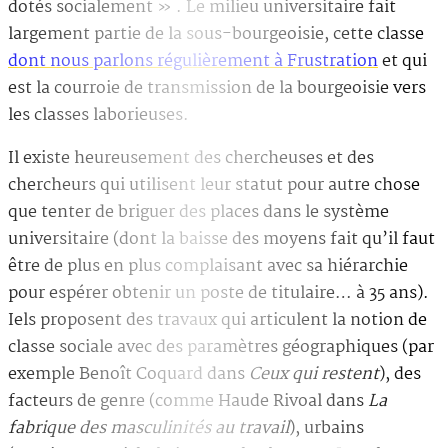
dotés socialement » . Le milieu universitaire fait
largement partie de la sous-bourgeoisie, cette classe
dont nous parlons régulièrement à Frustration
et qui
est la courroie de transmission de la bourgeoisie vers
les classes laborieuses.
Il existe heureusement des chercheuses et des
chercheurs qui utilisent leur statut pour autre chose
que tenter de briguer des places dans le système
universitaire (dont la baisse des moyens fait qu’il faut
être de plus en plus complaisant avec sa hiérarchie
pour espérer obtenir un poste de titulaire… à 35 ans).
Iels proposent des travaux qui articulent la notion de
classe sociale avec des paramètres géographiques (par
exemple Benoît Coquard dans
Ceux qui restent
), des
facteurs de genre (comme Haude Rivoal dans
La
fabrique des masculinités au travail
), urbains