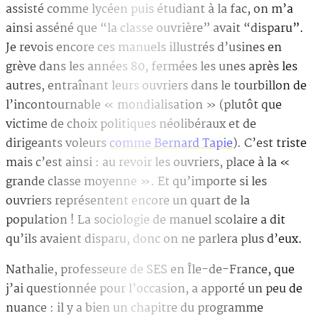
assisté comme lycéen puis étudiant à la fac, on m’a
ainsi asséné que “la classe ouvrière” avait “disparu”.
Je revois encore ces manuels illustrés d’usines en
grève dans les années 80, fermées les unes après les
autres, entraînant leurs ouvriers dans le tourbillon de
l’incontournable « mondialisation » (plutôt que
victime de choix politiques néolibéraux et de
dirigeants voleurs
comme Bernard Tapie
). C’est triste
mais c’est ainsi : au revoir les ouvriers, place à la «
grande classe moyenne ». Et qu’importe si les
ouvriers représentent encore un quart de la
population ! La sociologie de manuel scolaire a dit
qu’ils avaient disparu, donc on ne parlera plus d’eux.
Nathalie, professeure de SES en Île-de-France, que
j’ai questionnée pour l’occasion, a apporté un peu de
nuance : il y a bien un chapitre du programme