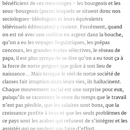
bénéficient de ces mensonges – les bourgeois et les
sous-bourgeois (parmi lesquels se situent donc nos
sociologues-idéologues et leurs équivalents
télévisuels éditocrates) y croient. Forcément, quand
on est né avec une cuillère en argent dans la bouche,
qu’on a eu les voyages linguistiques, les prépas
concours, les grandes écoles sélectives, le réseau de
papa, il est plus sympa de se dire qu’on a eu tout ça à
la force de notre poignet que grâce à son lieu de
naissance… Mais lorsque le réel de notre société de
classes fait irruption dans leurs vies, ils hallucinent.
Chaque mouvement social est une surprise pour eux,
puisqu’ils se racontent le reste du temps que le travail
n’est pas pénible, que les salaires sont bons, que la
croissance profite à tous et que les seuls problèmes de
ce pays sont les arabes qui refusent de s’intégrer et les
assistés qui ne veulent pas faire d’effort.