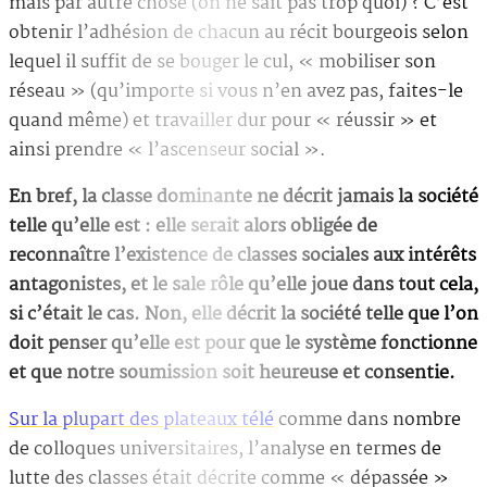
mais par autre chose (on ne sait pas trop quoi) ? C’est
obtenir l’adhésion de chacun au récit bourgeois selon
lequel il suffit de se bouger le cul, « mobiliser son
réseau » (qu’importe si vous n’en avez pas, faites-le
quand même) et travailler dur pour « réussir » et
ainsi prendre « l’ascenseur social ».
En bref, la classe dominante ne décrit jamais la société
telle qu’elle est : elle serait alors obligée de
reconnaître l’existence de classes sociales aux intérêts
antagonistes, et le sale rôle qu’elle joue dans tout cela,
si c’était le cas. Non, elle décrit la société telle que l’on
doit penser qu’elle est pour que le système fonctionne
et que notre soumission soit heureuse et consentie.
Sur la plupart des plateaux télé
comme dans nombre
de colloques universitaires, l’analyse en termes de
lutte des classes était décrite comme « dépassée »