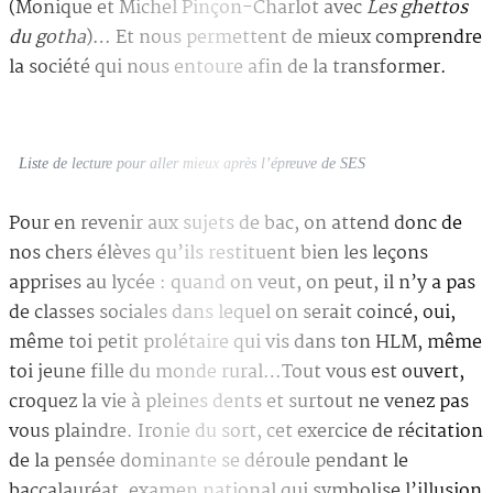
(Monique et Michel Pinçon-Charlot avec
Les ghettos
du gotha
)… Et nous permettent de mieux comprendre
la société qui nous entoure afin de la transformer.
Liste de lecture pour aller mieux après l’épreuve de SES
Pour en revenir aux sujets de bac, on attend donc de
nos chers élèves qu’ils restituent bien les leçons
apprises au lycée : quand on veut, on peut, il n’y a pas
de classes sociales dans lequel on serait coincé, oui,
même toi petit prolétaire qui vis dans ton HLM, même
toi jeune fille du monde rural…Tout vous est ouvert,
croquez la vie à pleines dents et surtout ne venez pas
vous plaindre. Ironie du sort, cet exercice de récitation
de la pensée dominante se déroule pendant le
baccalauréat, examen national qui symbolise l’illusion