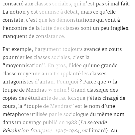
consacré aux classes sociales, qui n’est pas si mal fait.
La notion y est soumise à débat, mais ce qu’elle
constate, c’est que les démonstrations qui vont à
l’encontre de la lutte des classes sont un peu fragiles,
manquent de consistance.
Par exemple, l’argument toujours avancé en cours
pour nier les classes sociales, c’est la
“moyennisation”. En gros, l’idée qu’une grande
classe moyenne aurait supplanté les classes
antagonistes d’antan. Pourquoi ? Parce que « la
toupie de Mendras » enfin ! Grand classique des
copies des étudiants de fac lorsque j’étais chargé de
cours, la “toupie de Mendras” est le nom d’une
métaphore utilisée par le sociologue du même nom
dans un ouvrage publié en 1988 (
La seconde
Révolution française. 1965-1984,
Gallimard). Au