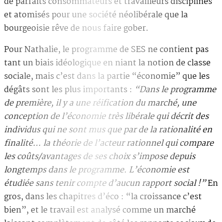
de parfaits consommateurs et travailleurs disciplinés
et atomisés pour une société néolibérale que la
bourgeoisie rêve de nous faire gober.
Pour Nathalie, le programme de SES ne contient pas
tant un biais idéologique en niant la notion de classe
sociale, mais c’est dans la partie “économie” que les
dégâts sont les plus importants :
“Dans le programme
de première, il y a une réification du marché, une
conception de l’économie très libérale qui décrit des
individus qui ne sont mus que par de la rationalité en
finalité… la théorie de l’acteur rationnel qui compare
les coûts/avantages de ses choix s’impose depuis
longtemps dans le programme. L’économie est
étudiée sans tenir compte d’aucun rapport social !”
En
gros, dans les chapitres d’éco : “la croissance c’est
bien”, et le travail est analysé comme un marché