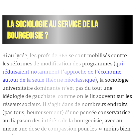
LA SOCIOLOGIE AU SERVICE DE LA
BOURGEOISIE ?
Si au lycée, les profs de SES se sont mobilisés contre
les réformes de modification des programmes (
qui
réduisaient notamment l’approche de l’économie
autour de la seule théorie néoclassique
), la sociologie
universitaire dominante n’est pas du tout une
idéologie de gauchiste, comme on le lit souvent sur les
réseaux sociaux. Il s’agit dans de nombreux endroits
(pas tous, heureusement) d’une pensée conservatrice
au diapason des intérêts de la bourgeoisie, avec au
mieux une dose de compassion pour les « moins bien