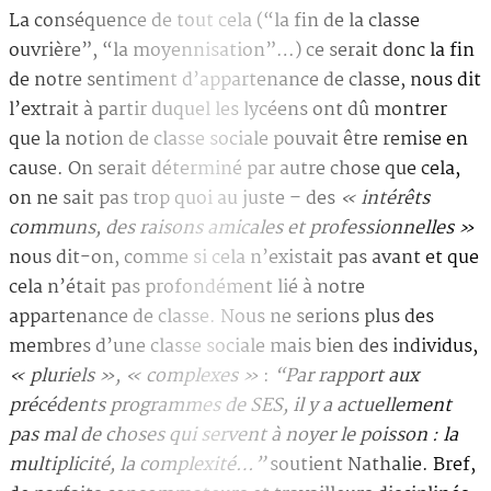
La conséquence de tout cela (“la fin de la classe
ouvrière”, “la moyennisation”…) ce serait donc la fin
de notre sentiment d’appartenance de classe, nous dit
l’extrait à partir duquel les lycéens ont dû montrer
que la notion de classe sociale pouvait être remise en
cause. On serait déterminé par autre chose que cela,
on ne sait pas trop quoi au juste – des
« intérêts
communs, des raisons amicales et professionnelles »
nous dit-on, comme si cela n’existait pas avant et que
cela n’était pas profondément lié à notre
appartenance de classe. Nous ne serions plus des
membres d’une classe sociale mais bien des individus,
« pluriels », « complexes »
:
“Par rapport aux
précédents programmes de SES, il y a actuellement
pas mal de choses qui servent à noyer le poisson : la
multiplicité, la complexité…”
soutient Nathalie. Bref,