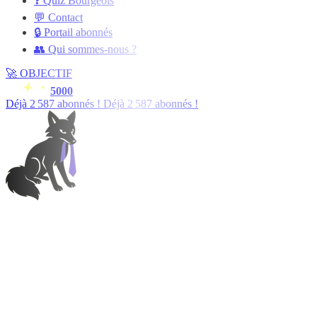
❓ Quiz Bourgeois
💬 Contact
🔒 Portail abonnés
👥 Qui sommes-nous ?
🚀
OBJECTIF
5000
Déjà
2 588
abonnés !
Déjà
2 588
abonnés !