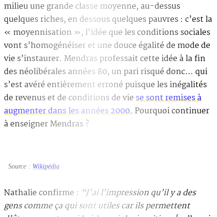
milieu une grande classe moyenne, au-dessus
quelques riches, en dessous quelques pauvres : c’est la
« moyennisation », l’idée que les conditions sociales
vont s’homogénéiser et une douce égalité de mode de
vie s’instaurer. Mendras professait cette idée à la fin
des néolibérales années 80, un pari risqué donc… qui
s’est avéré entièrement erroné puisque les inégalités
de revenus et de conditions de vie
se sont remises à
augmenter dans les années 2000.
Pourquoi continuer
à enseigner Mendras ?
Source :
Wikipédia
Nathalie confirme :
“J’ai l’impression qu’il y a des
gens comme ça qui sont utiles car ils permettent