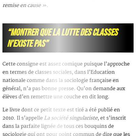
remise en cause ».
“MONTRER QUE LA LUTTE DES CLASSES
N’EXISTE PAS”
Cette consigne est assez comique puisque l’approche
en termes de classes sociales, dans l’Education
nationale comme dans la sociologie française en
général, n’a pas bonne presse. Qu’on demande aux
élèves d’en remettre une couche en dit long.
Le livre dont ce petit texte est tiré a été publié en
2010. Il s’appelle
La société singulariste
, et s’inscrit
dans la parfaite lignée de tous ces bouquins de
sociologie qui ont pour point commun de dire que les