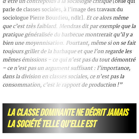
d’être un contrepoids à la sociologie critique
[celle qui
parle de classes sociales, à l’image des travaux du
sociologue Pierre Bourdieu, ndlr].
Et ce alors même
que c’est très faiblard. Mendras dit par exemple que la
pratique généralisée du barbecue montrerait qu’il y a
bien une moyennisation. Pourtant, même si on se fait
toujours griller de la barbaque et que l’on regarde les
mêmes émissions – ce qui n’est pas du tout démontré
– ce n’est pas un argument suffisant : l’importance,
dans la division en classes sociales, ce n’est pas la
consommation, c’est le rapport de production !”
LA CLASSE DOMINANTE NE DÉCRIT JAMAIS
LA SOCIÉTÉ TELLE QU’ELLE EST