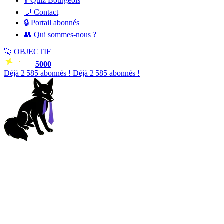
❓ Quiz Bourgeois
💬 Contact
🔒 Portail abonnés
👥 Qui sommes-nous ?
🚀
OBJECTIF
5000
Déjà
2 587
abonnés !
Déjà
2 587
abonnés !