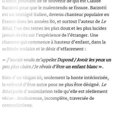
Il suffit pourtant de se souvenir de qui est Claude
Barzotti pour que le malentendu se fissure. Barzotti
est un immigré italien, devenu chanteur populaire en
France dans les années 80, et surtout l’auteur de
Le
Rital
, l’un des textes les plus doux et les plus lucides
jamais écrits sur l’expérience de l’étranger. Une
chanson qui commence à hauteur d’enfant, dans la
solitude scolaire et le désir d’effacement :
«
J’aurais voulu m’appeler Dupond / Avoir les yeux un
peu plus clairs / Je rêvais d’être un enfant blanc
».
Rien d’un slogan ici, seulement la honte intériorisée,
la volonté d’être autre pour ne plus être désigné.
Le
Rital
parle d’assimilation telle qu’elle est réellement
vécue : douloureuse, incomplète, traversée de
contradictions.