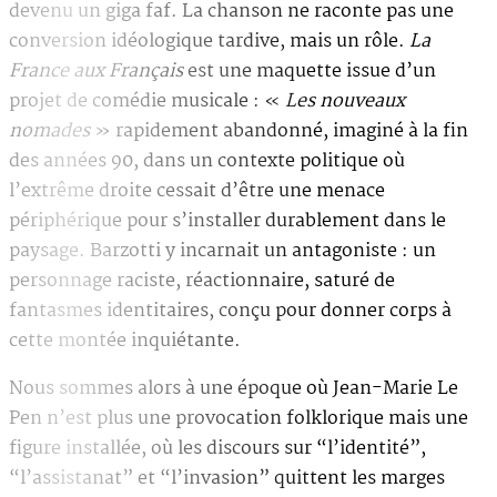
devenu un giga faf. La chanson ne raconte pas une
conversion idéologique tardive, mais un rôle.
La
France aux Français
est une maquette issue d’un
projet de comédie musicale : «
Les nouveaux
nomades
» rapidement abandonné, imaginé à la fin
des années 90, dans un contexte politique où
l’extrême droite cessait d’être une menace
périphérique pour s’installer durablement dans le
paysage. Barzotti y incarnait un antagoniste : un
personnage raciste, réactionnaire, saturé de
fantasmes identitaires, conçu pour donner corps à
cette montée inquiétante.
Nous sommes alors à une époque où Jean-Marie Le
Pen n’est plus une provocation folklorique mais une
figure installée, où les discours sur “l’identité”,
“l’assistanat” et “l’invasion” quittent les marges