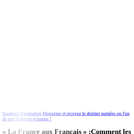
Soutenez
Frustration
Magazine
et
recevez
le
dernier
numéro
ou
l'un
de
nos
livres
en
échange
!
« La France aux Français » :Comment les