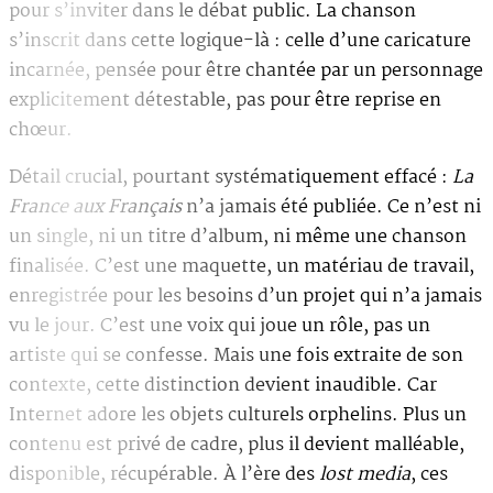
pour s’inviter dans le débat public. La chanson
s’inscrit dans cette logique-là : celle d’une caricature
incarnée, pensée pour être chantée par un personnage
explicitement détestable, pas pour être reprise en
chœur.
Détail crucial, pourtant systématiquement effacé :
La
France aux Français
n’a jamais été publiée. Ce n’est ni
un single, ni un titre d’album, ni même une chanson
finalisée. C’est une maquette, un matériau de travail,
enregistrée pour les besoins d’un projet qui n’a jamais
vu le jour. C’est une voix qui joue un rôle, pas un
artiste qui se confesse. Mais une fois extraite de son
contexte, cette distinction devient inaudible. Car
Internet adore les objets culturels orphelins. Plus un
contenu est privé de cadre, plus il devient malléable,
disponible, récupérable. À l’ère des
lost media
, ces