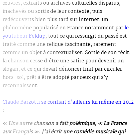
œuvres, extraits ou archives culturelles disparus,
inachevés ou sortis de leur contexte, puis
redécouverts bien plus tard sur Internet, un
phénomène popularisé en France notamment par
le
youtubeur Feldup
, tout ce qui ressurgit du passé est
traité comme une relique fascinante, rarement
comme un objet à contextualiser. Sortie de son récit,
la chanson cesse d’être une satire pour devenir un
slogan, et ce qui devait dénoncer finit par circuler
hors-sol, prêt à être adopté par ceux qui s’y
reconnaissent.
Claude Barzotti se confiait d’ailleurs lui même en 2012
:
«
Une autre chanson a fait polémique, « La France
aux Français ». J’ai écrit une comédie musicale qui