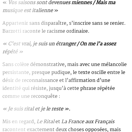
«
Vos saisons sont devenues miennes / Mais ma
musique est italienne
»
Appartenir sans disparaître, s’inscrire sans se renier.
Barzotti raconte le racisme ordinaire.
« C’est vrai, je suis un étranger / On me l’a assez
répété »
Sans colère démonstrative, mais avec une mélancolie
persistante, presque pudique, le texte oscille entre le
désir de reconnaissance et l’affirmation d’une
identité qui résiste, jusqu’à cette phrase répétée
comme une reconquête :
« Je suis rital et je le reste ».
Mis en regard,
Le Rital
et
La France aux Français
racontent exactement deux choses opposées, mais