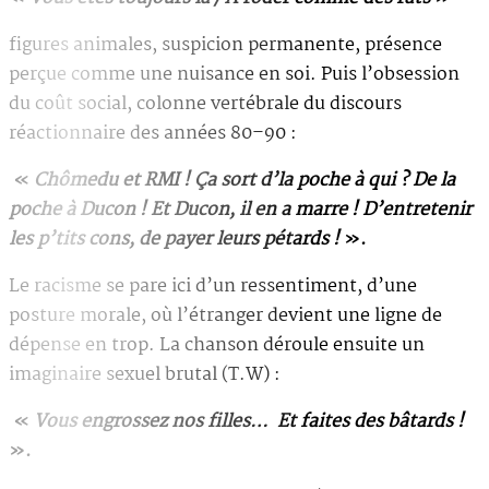
figures animales, suspicion permanente, présence
perçue comme une nuisance en soi. Puis l’obsession
du coût social, colonne vertébrale du discours
réactionnaire des années 80–90 :
«
Chômedu et RMI ! Ça sort d’la poche à qui ? De la
poche à Ducon ! Et Ducon, il en a marre ! D’entretenir
les p’tits cons, de payer leurs pétards !
».
Le racisme se pare ici d’un ressentiment, d’une
posture morale, où l’étranger devient une ligne de
dépense en trop. La chanson déroule ensuite un
imaginaire sexuel brutal (T.W) :
«
Vous engrossez nos filles… Et faites des bâtards !
».