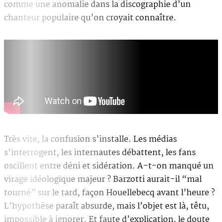
comme une anomalie dans la discographie d’un
chanteur populaire qu’on croyait connaître.
Très vite, la confusion s’installe. Les médias
s’interrogent, les internautes débattent, les fans
oscillent entre déni et sidération. A-t-on manqué un
virage idéologique majeur ? Barzotti aurait-il “mal
tourné” sur le tard, façon Houellebecq avant l’heure ?
L’hypothèse paraît absurde, mais l’objet est là, têtu,
impossible à ignorer. Et faute d’explication, le doute