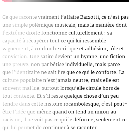
Ce que raconte vraiment l’affaire Barzotti, ce n’est pas
une simple polémique musicale, mais la manière dont
l’extrême droite fonctionne culturellement : sa
capacité à récupérer tout ce qui lui ressemble
vaguement, à confondre critique et adhésion, rôle et
conviction. Une satire devient un hymne, une fiction
une preuve, non par bêtise individuelle, mais parce
que l’identitaire ne sait lire que ce qui le conforte. La
culture populaire n’est jamais neutre, mais elle est
souvent mal lue, surtout lorsqu’elle circule hors de
tout contexte. Et s’il reste quelque chose d’un peu
tendre dans cette histoire rocambolesque, c’est peut-
être l’idée que même quand on tend un miroir au
racisme, il ne voit pas ce qui le déforme, seulement ce
qui lui permet de continuer à se raconter.