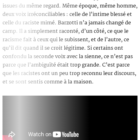
issues du même regard. Même époque, même homme,
deux voix irréconciliables : celle de l’intime blessé et
celle du raciste mimé. Barzotti n’a jamais changé de
camp. Il a simplement raconté, d’un côté, ce que le
racisme fait à ceux qui le subissent, et de l’autre, ce
qu’il dit quand il se croit légitime. Si certains ont
confondu la seconde voix avec la sienne, ce n’est pas
parce que l’ambiguïté était trop grande. C’est parce
que les racistes ont un peu trop reconnu leur discours,
et se sont sentis comme à la maison.