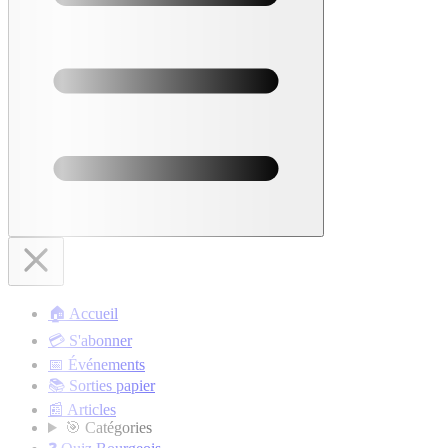
🏠 Accueil
💳 S'abonner
📅 Événements
📚 Sorties papier
📰 Articles
🎯 Catégories