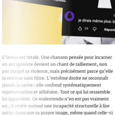
L’ironie est totale. Une chanson pensée pour incarner
un antagoniste devient un chant de ralliement, non
pas malgré sa violence, mais précisément parce qu’elle
la restitue sans filtre. L’extrême droite ne reconnaît
jamais la satire : elle confond systématiquement
représentation et adhésion. Tout ce qui lui ressemble
lui appartient. Ce malentendu n’en est pas vraiment
un ; il révèle surtout une incapacité structurelle à lire
autre chose que sa propre image, même quand celle-ci