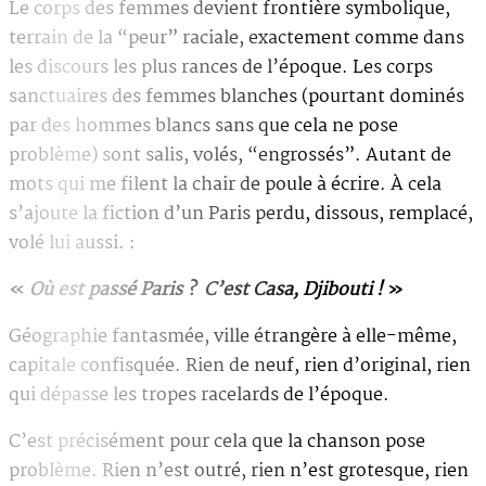
Le corps des femmes devient frontière symbolique,
terrain de la “peur” raciale, exactement comme dans
les discours les plus rances de l’époque. Les corps
sanctuaires des femmes blanches (pourtant dominés
par des hommes blancs sans que cela ne pose
problème) sont salis, volés, “engrossés”. Autant de
mots qui me filent la chair de poule à écrire. À cela
s’ajoute la fiction d’un Paris perdu, dissous, remplacé,
volé lui aussi. :
«
Où est passé Paris ? C’est Casa, Djibouti !
»
Géographie fantasmée, ville étrangère à elle-même,
capitale confisquée. Rien de neuf, rien d’original, rien
qui dépasse les tropes racelards de l’époque.
C’est précisément pour cela que la chanson pose
problème. Rien n’est outré, rien n’est grotesque, rien