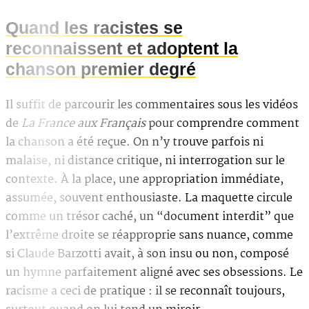
Quand les racistes se
reconnaissent et adoptent la
chanson premier degré
Il suffit de parcourir les commentaires sous les vidéos
de
La France aux Français
pour comprendre comment
la chanson a été reçue. On n’y trouve parfois ni
malaise, ni distance critique, ni interrogation sur le
contexte. À la place, une appropriation immédiate,
assumée, souvent enthousiaste. La maquette circule
comme un trésor caché, un “document interdit” que
l’extrême droite se réapproprie sans nuance, comme
si Claude Barzotti avait, à son insu ou non, composé
un hymne parfaitement aligné avec ses obsessions. Le
racisme a ceci de pratique : il se reconnaît toujours,