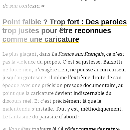
de son contexte.
«
Point faible ? Trop fort : Des paroles
trop justes pour être reconnues
comme une caricature
Le plus glaçant, dans
La France aux Français
, ce n’est
pas la violence du propos. C’est sa justesse. Barzotti
ne force rien, n’exagère rien, ne pousse aucun curseur
jusqu’au grotesque. Il mime l’extrême droite de son
époque avec une précision presque documentaire, au
point que la caricature devient indiscernable du
discours réel. Et c’est précisément là que le
malentendu s’installe. Tout y est, méthodiquement.
Le fantasme du parasite d’abord :
«
Vous êtes toujours là / À rôder comme des rats
»