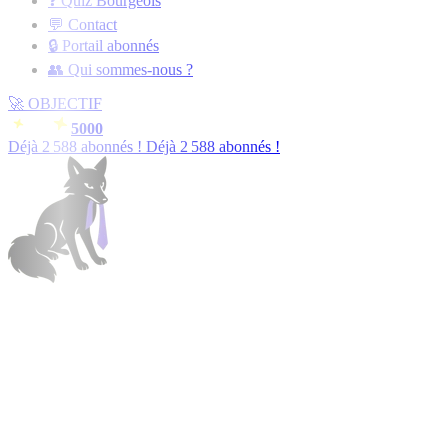
❓ Quiz Bourgeois
💬 Contact
🔒 Portail abonnés
👥 Qui sommes-nous ?
🚀
OBJECTIF
5000
Déjà
2 589
abonnés !
Déjà
2 589
abonnés !