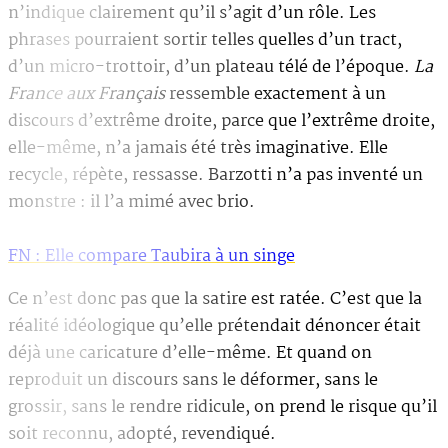
n’indique clairement qu’il s’agit d’un rôle. Les
phrases pourraient sortir telles quelles d’un tract,
d’un micro-trottoir, d’un plateau télé de l’époque.
La
France aux Français
ressemble exactement à un
discours d’extrême droite, parce que l’extrême droite,
elle-même, n’a jamais été très imaginative. Elle
recycle, répète, ressasse. Barzotti n’a pas inventé un
monstre : il l’a mimé avec brio.
FN : Elle compare Taubira à un singe
Ce n’est donc pas que la satire est ratée. C’est que la
réalité idéologique qu’elle prétendait dénoncer était
déjà une caricature d’elle-même. Et quand on
reproduit un discours sans le déformer, sans le
grossir, sans le rendre ridicule, on prend le risque qu’il
soit reconnu, adopté, revendiqué.