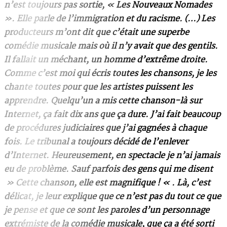
n’est toujours pas sortie, « Les Nouveaux Nomades
». Elle parle de l’immigration et du racisme. (…) Les
producteurs m’ont dit que c’était une superbe
comédie musicale mais où il n’y avait que des gentils.
Il fallait un méchant, un homme d’extrême droite.
Comme c’est moi qui écris toutes les chansons, je les
chante toutes pour que les artistes puissent les
apprendre. Quelqu’un a mis cette chanson-là sur
Internet, ça fait dix ans que ça dure. J’ai fait beaucoup
de procédures judiciaires que j’ai gagnées à chaque
fois. Le tribunal a toujours décidé de l’enlever
d’Internet. Heureusement, en spectacle je n’ai jamais
eu de problème. Sauf parfois des gens qui me disent
» Cette chanson, elle est magnifique ! « . Là, c’est
délicat, je leur explique que ce n’est pas du tout ce que
je pense et que ce sont les paroles d’un personnage
extrémiste de la comédie musicale, que ça a été sorti