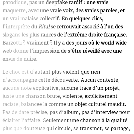
parodique, pas un deepfake tardif : une vraie
maquette, avec une vraie voix, des vraies paroles, et
un vrai malaise collectif. En quelques clics,
l’interprète du
Rital
se retrouvait associé à l’un des
slogans les plus rances de l’extrême droite française.
Barzotti ? Vraiment ? Il y a des jours où le world wide
web donne l’impression de s’être réveillé avec une
envie de nuire.
Le choc est d’autant plus violent que rien
n’accompagne cette découverte. Aucun contexte,
aucune note explicative, aucune trace d’un projet,
juste une chanson brute, violente, explicitement
raciste, balancée là comme un objet culturel maudit.
Pas de date précise, pas d’album, pas d’interview pour
éclairer l’affaire. Seulement une chanson à la qualité
plus que douteuse qui circule, se transmet, se partage,