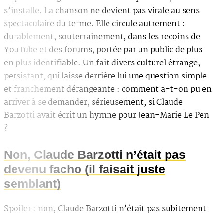
s’installe. La chanson ne devient pas virale au sens
spectaculaire du terme. Elle circule autrement :
durablement, souterrainement, dans les recoins de
YouTube et des forums, portée par un public de plus
en plus identifiable. Un fait divers culturel étrange,
persistant, qui laisse derrière lui une question simple
et franchement dérangeante : comment a-t-on pu en
arriver à se demander, sérieusement, si Claude
Barzotti avait écrit un hymne pour Jean-Marie Le Pen
?
Non, Claude Barzotti n’était pas
devenu facho (il faisait juste
semblant)
Spoiler : non, Claude Barzotti n’était pas subitement