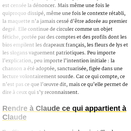
est censée la dénoncer. Mais même une fois le
quiproquo dissipé, même une fois le contexte rétabli,
la maquette n’a jamais cessé d’être adorée au premier
degré. Elle continue de circuler comme un objet
fétiche, portée par des comptes et des profils dont les
bios empilent les drapeaux français, les fleurs de lys et
les slogans vaguement patriotiques. Peu importe
l’explication, peu importe l’intention initiale : la
chanson a été adoptée, sanctuarisée, figée dans une
lecture volontairement sourde. Car ce qui compte, ce
n’est pas ce que l’œuvre dit, mais ce qu’elle permet de
dire à ceux qui s’y reconnaissent.
Rendre à Claude ce qui appartient à
Claude