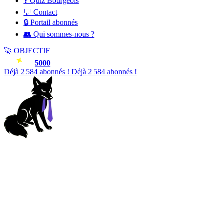
❓ Quiz Bourgeois
💬 Contact
🔒 Portail abonnés
👥 Qui sommes-nous ?
🚀
OBJECTIF
5000
Déjà
2 587
abonnés !
Déjà
2 587
abonnés !