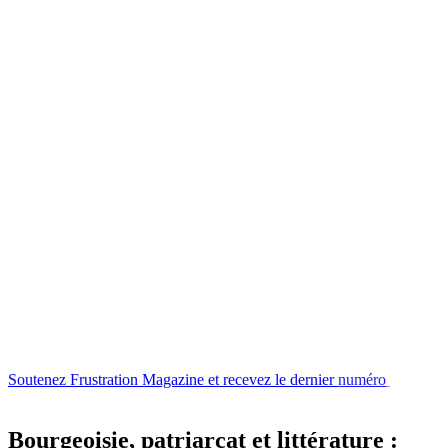
Soutenez
Frustration
Magazine
et
recevez
le
dernier
numéro
ou
l'un
de
nos
Bourgeoisie, patriarcat et littérature :