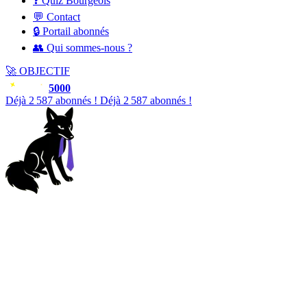
❓ Quiz Bourgeois
💬 Contact
🔒 Portail abonnés
👥 Qui sommes-nous ?
🚀
OBJECTIF
5000
Déjà
2 588
abonnés !
Déjà
2 588
abonnés !