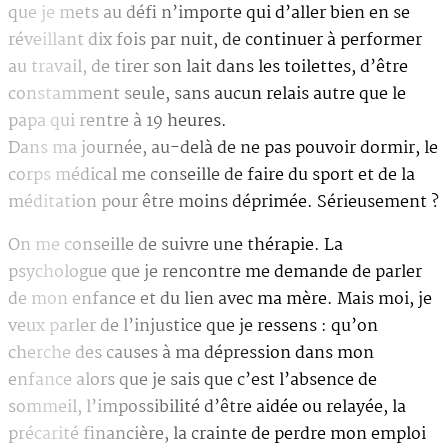
que je mets au défi n’importe qui d’aller bien en se
réveillant dix fois par nuit, de continuer à performer
au travail, de tirer son lait dans les toilettes, d’être
constamment seule, sans aucun relais autre que le
papa qui rentre à 19 heures.
Dans ma journée, au-delà de ne pas pouvoir dormir, le
corps médical me conseille de faire du sport et de la
méditation pour être moins déprimée. Sérieusement ?
On me conseille de suivre une thérapie. La
psychologue que je rencontre me demande de parler
de mon enfance et du lien avec ma mère. Mais moi, je
veux parler de l’injustice que je ressens : qu’on
cherche des causes à ma dépression dans mon
enfance alors que je sais que c’est l’absence de
sommeil, l’impossibilité d’être aidée ou relayée, la
précarité financière, la crainte de perdre mon emploi