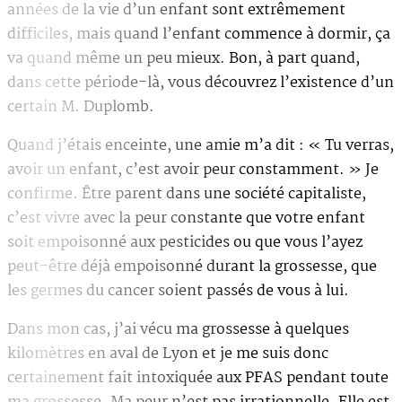
années de la vie d’un enfant sont extrêmement
difficiles, mais quand l’enfant commence à dormir, ça
va quand même un peu mieux. Bon, à part quand,
dans cette période-là, vous découvrez l’existence d’un
certain M. Duplomb.
Quand j’étais enceinte, une amie m’a dit : « Tu verras,
avoir un enfant, c’est avoir peur constamment. » Je
confirme. Être parent dans une société capitaliste,
c’est vivre avec la peur constante que votre enfant
soit empoisonné aux pesticides ou que vous l’ayez
peut-être déjà empoisonné durant la grossesse, que
les germes du cancer soient passés de vous à lui.
Dans mon cas, j’ai vécu ma grossesse à quelques
kilomètres en aval de Lyon et je me suis donc
certainement fait intoxiquée aux PFAS pendant toute