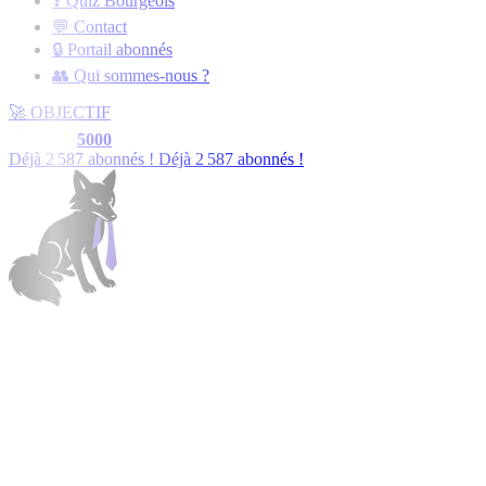
❓ Quiz Bourgeois
💬 Contact
🔒 Portail abonnés
👥 Qui sommes-nous ?
🚀
OBJECTIF
5000
Déjà
2 588
abonnés !
Déjà
2 588
abonnés !