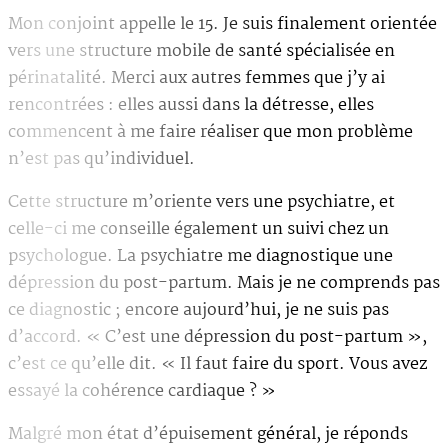
Mon conjoint appelle le 15. Je suis finalement orientée
vers une structure mobile de santé spécialisée en
périnatalité. Merci aux autres femmes que j’y ai
rencontrées : elles aussi dans la détresse, elles
commencent à me faire réaliser que mon problème
n’est pas qu’individuel.
Cette structure m’oriente vers une psychiatre, et
celle-ci me conseille également un suivi chez un
psychologue. La psychiatre me diagnostique une
dépression du post-partum. Mais je ne comprends pas
ce diagnostic ; encore aujourd’hui, je ne suis pas
d’accord. « C’est une dépression du post-partum »,
c’est ce qu’elle dit. « Il faut faire du sport. Vous avez
essayé la cohérence cardiaque ? »
Malgré mon état d’épuisement général, je réponds