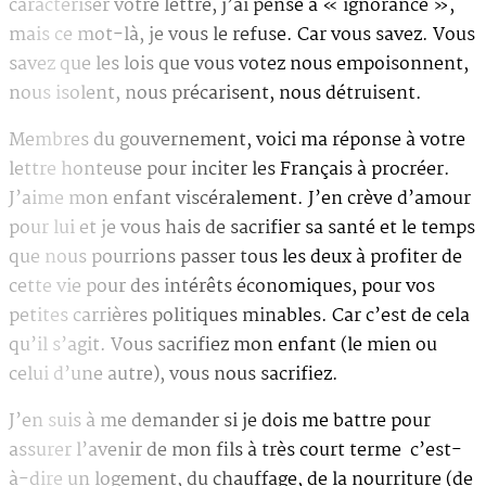
caractériser votre lettre, j’ai pensé à « ignorance »,
mais ce mot-là, je vous le refuse. Car vous savez. Vous
savez que les lois que vous votez nous empoisonnent,
nous isolent, nous précarisent, nous détruisent.
Membres du gouvernement, voici ma réponse à votre
lettre honteuse pour inciter les Français à procréer.
J’aime mon enfant viscéralement. J’en crève d’amour
pour lui et je vous hais de sacrifier sa santé et le temps
que nous pourrions passer tous les deux à profiter de
cette vie pour des intérêts économiques, pour vos
petites carrières politiques minables. Car c’est de cela
qu’il s’agit. Vous sacrifiez mon enfant (le mien ou
celui d’une autre), vous nous sacrifiez.
J’en suis à me demander si je dois me battre pour
assurer l’avenir de mon fils à très court terme c’est-
à-dire un logement, du chauffage, de la nourriture (de