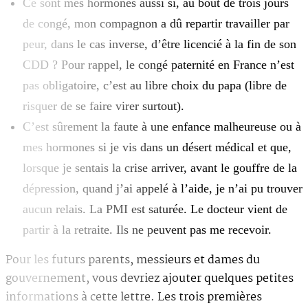
Ce sont mes hormones aussi si, au bout de trois jours
de congé, mon compagnon a dû repartir travailler par
peur, dans le cas inverse, d’être licencié à la fin de son
CDD ? Pour rappel, le congé paternité en France n’est
pas obligatoire, c’est au libre choix du papa (libre de
risquer de se faire virer surtout).
C’est sûrement la faute à une enfance malheureuse ou à
mes hormones si je vis dans un désert médical et que,
lorsque je sentais la crise arriver, avant le gouffre de la
dépression, quand j’ai appelé à l’aide, je n’ai pu trouver
aucun relais. La PMI est saturée. Le docteur vient de
partir à la retraite. Ils ne peuvent pas me recevoir.
Pour les futurs parents, messieurs et dames du
gouvernement, vous devriez ajouter quelques petites
informations à cette lettre. Les trois premières