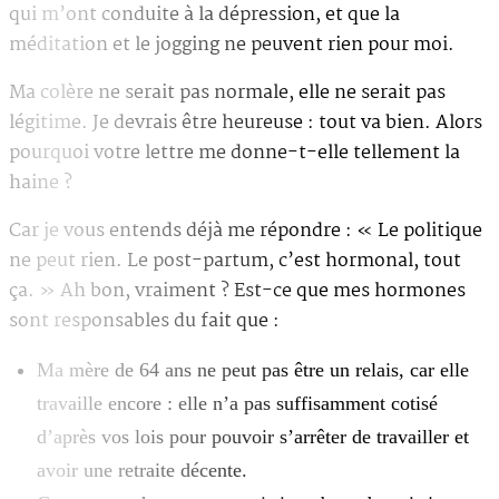
qui m’ont conduite à la dépression, et que la
méditation et le jogging ne peuvent rien pour moi.
Ma colère ne serait pas normale, elle ne serait pas
légitime. Je devrais être heureuse : tout va bien. Alors
pourquoi votre lettre me donne-t-elle tellement la
haine ?
Car je vous entends déjà me répondre : « Le politique
ne peut rien. Le post-partum, c’est hormonal, tout
ça. » Ah bon, vraiment ? Est-ce que mes hormones
sont responsables du fait que :
Ma mère de 64 ans ne peut pas être un relais, car elle
travaille encore : elle n’a pas suffisamment cotisé
d’après vos lois pour pouvoir s’arrêter de travailler et
avoir une retraite décente.