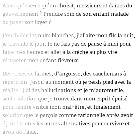
Alors qu’est-ce qu’on choisit, messieurs et dames du
gouvernement ? Prendre soin de son enfant malade
ou payer son loyer ?
J’enchaîne les nuits blanches, j’allaite mon fils la nuit,
je travaille le jour. Je ne fais pas de pause à midi pour
faire mes heures et aller à la crèche au plus vite
récupérer mon enfant fiévreux.
Des crises de larmes, d’angoisse, des cauchemars à
répétition. Jusqu’au moment où je perds pied avec la
réalité : j’ai des hallucinations et je m’automutile,
seule solution que je trouve dans mon esprit épuisé
pour rendre visible mon mal-être, et finalement
solution que je perçois comme rationnelle après avoir
épuisé toutes les autres alternatives pour survivre et
avoir de l’aide.