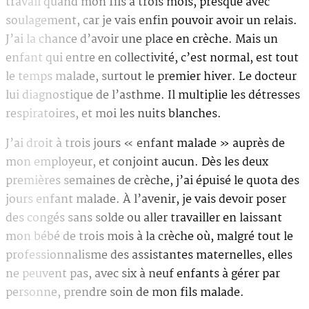
travail quand mon fils a trois mois, presque avec
soulagement, car je vais enfin pouvoir avoir un relais.
J’ai la chance d’avoir une place en crèche. Mais un
enfant qui entre en collectivité, c’est normal, est tout
le temps malade, surtout le premier hiver. Le docteur
lui diagnostique de l’asthme. Il multiplie les détresses
respiratoires, et moi les nuits blanches.
J’ai droit à trois jours « enfant malade » auprès de
mon employeur, et conjoint aucun. Dès les deux
premières semaines de crèche, j’ai épuisé le quota des
jours enfant malade. À l’avenir, je vais devoir poser
des congés sans solde ou aller travailler en laissant
mon bébé de trois mois à la crèche où, malgré tout le
professionnalisme des assistantes maternelles, elles
ne peuvent pas, avec six à neuf enfants à gérer par
personne, prendre soin de mon fils malade.