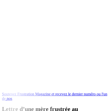
Soutenez
Frustration
Magazine
et
recevez
le
dernier
numéro
ou
l'un
de
nos
livres
en
échange
!
Lettre d’une mère frustrée au