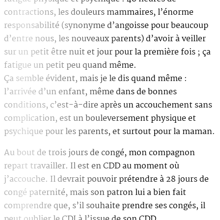
contractions, les douleurs mammaires, l’énorme
responsabilité (synonyme d’angoisse pour beaucoup
d’entre nous, les nouveaux parents) d’avoir à veiller
sur un petit être nuit et jour pour la première fois ; ça
fatigue un petit peu quand même.
Ça semble évident, mais je le dis quand même :
l’arrivée d’un enfant, même dans de bonnes
conditions, c’est-à-dire après un accouchement sans
complication, est un bouleversement physique et
psychique pour les parents, et surtout pour la maman.
Au bout de trois jours de congé, mon compagnon
repart travailler. Il est en CDD au moment où
j’accouche. Il devrait pouvoir prétendre à 28 jours de
congé paternité, mais son patron lui a bien fait
comprendre que, s’il souhaite prendre ses congés, il
peut oublier le CDI à l’issue de son CDD.