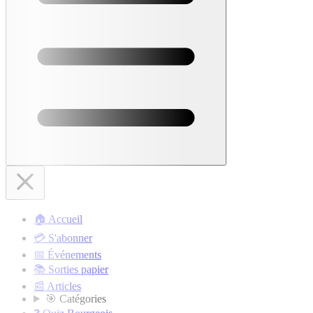
🏠 Accueil
💳 S'abonner
📅 Événements
📚 Sorties papier
📰 Articles
🎯 Catégories