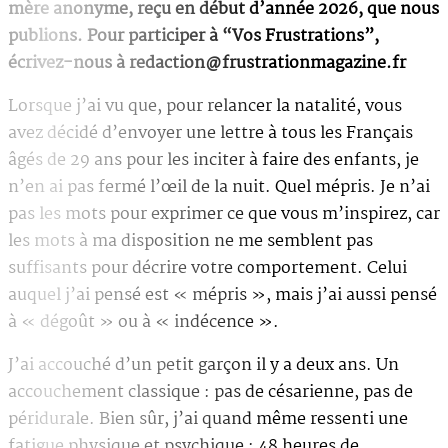
mère anonyme, reçu en début d’année 2026, que nous
publions. Pour participer à “Vos Frustrations”,
écrivez-nous à redaction@frustrationmagazine.fr
Lorsque j’ai vu que, pour relancer la natalité, vous
avez décidé d’envoyer une lettre à tous les Français
âgés de 29 ans pour les inciter à faire des enfants, je
n’en ai pas fermé l’œil de la nuit. Quel mépris. Je n’ai
pas les mots pour exprimer ce que vous m’inspirez, car
les mots à ma disposition ne me semblent pas
suffisants pour décrire votre comportement. Celui
auquel j’ai pensé est « mépris », mais j’ai aussi pensé
à « dégoût » ou à « indécence ».
J’ai accouché d’un petit garçon il y a deux ans. Un
accouchement classique : pas de césarienne, pas de
péridurale. Bien sûr, j’ai quand même ressenti une
fatigue physique et psychique : 48 heures de