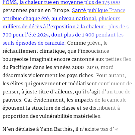
l’OMS, la chaleur tue en moyenne plus de 175 000
personnes par an en Europe.
Santé publique France
attribue chaque été, au niveau national, plusieurs
milliers de décès à l’exposition à la chaleur : plus de 5
700 pour l’été 2025, dont plus de 1 900 pendant les
seuls épisodes de canicule
. Comme prévu, le
réchauffement climatique, que l’insouciance
bourgeoise imaginait encore cantonné aux petites îles
du Pacifique dans les années 2000-2010, mord
désormais violemment les pays riches. Pour autant,
les élites qui gouvernent et médiatisent continuent de
penser, à juste titre d’ailleurs, qu’il s’agit d’un truc de
pauvres. Car évidemment, les impacts de la canicule
épousent la structure de classe et se distribuent à
proportion des vulnérabilités matérielles.
N’en déplaise à Yann Barthès, il n’existe pas d’«