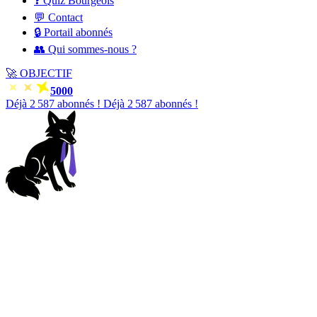
❓ Quiz Bourgeois
💬 Contact
🔒 Portail abonnés
👥 Qui sommes-nous ?
🚀
OBJECTIF
5000
Déjà
2 588
abonnés !
Déjà
2 588
abonnés !